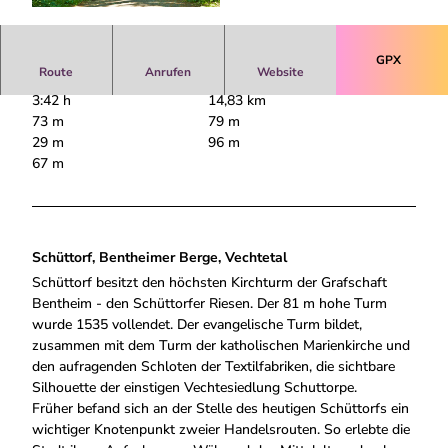
© Grafschaft Bentheim Tourismus |
CC-BY-SA
GPX
Route
Anrufen
Website
3:42 h
14,83 km
73 m
79 m
29 m
96 m
67 m
Schüttorf, Bentheimer Berge, Vechtetal
Schüttorf besitzt den höchsten Kirchturm der Grafschaft
Bentheim - den Schüttorfer Riesen. Der 81 m hohe Turm
wurde 1535 vollendet. Der evangelische Turm bildet,
zusammen mit dem Turm der katholischen Marienkirche und
den aufragenden Schloten der Textilfabriken, die sichtbare
Silhouette der einstigen Vechtesiedlung Schuttorpe.
Früher befand sich an der Stelle des heutigen Schüttorfs ein
wichtiger Knotenpunkt zweier Handelsrouten. So erlebte die