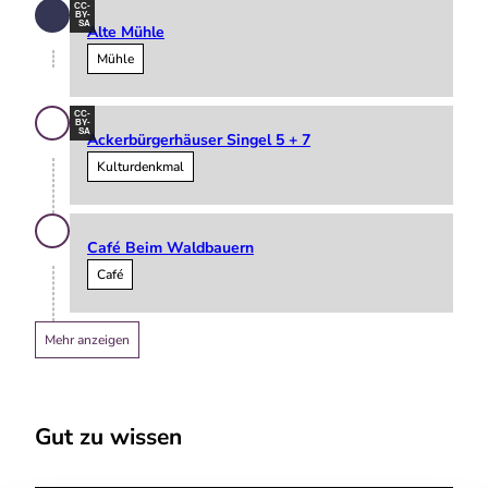
CC-
BY-
SA
Alte Mühle
Mühle
CC-
BY-
SA
Ackerbürgerhäuser Singel 5 + 7
Kulturdenkmal
Café Beim Waldbauern
Café
Mehr anzeigen
Gut zu wissen