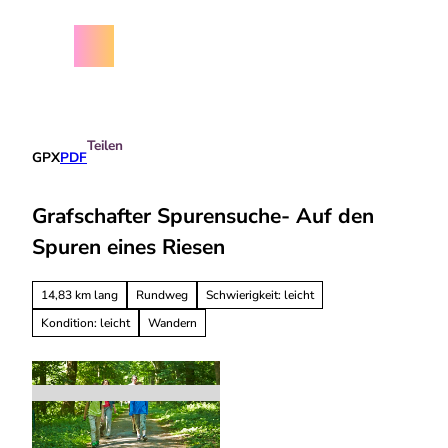
Z
chäftsbedingungen
u
m
Menü
Suche
I
n
h
a
Teilen
l
GPX
PDF
t
Grafschafter Spurensuche- Auf den
Spuren eines Riesen
14,83 km lang
Rundweg
Schwierigkeit: leicht
Kondition: leicht
Wandern