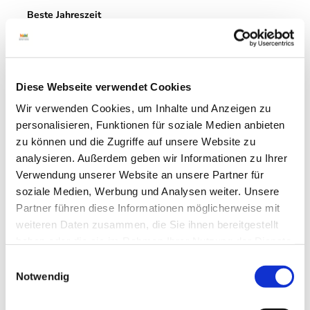
Beste Jahreszeit
geeignet
wetterabhängig
Jan
Feb
Mär
Apr
Mai
Jun
Jul
Diese Webseite verwendet Cookies
Aug
Sep
Okt
Nov
Dez
Wir verwenden Cookies, um Inhalte und Anzeigen zu
personalisieren, Funktionen für soziale Medien anbieten
Autor:in
zu können und die Zugriffe auf unsere Website zu
analysieren. Außerdem geben wir Informationen zu Ihrer
Grafschaft Bentheim Tourismus
Verwendung unserer Website an unsere Partner für
soziale Medien, Werbung und Analysen weiter. Unsere
Organisation
Partner führen diese Informationen möglicherweise mit
Grafschaft Bentheim Tourismus e.V.
weiteren Daten zusammen, die Sie ihnen bereitgestellt
haben oder die sie im Rahmen Ihrer Nutzung der Dienste
Lizenz (Stammdaten)
gesammelt haben.
E
Grafschaft Bentheim Tourismus
Notwendig
i
n