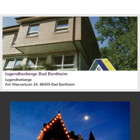
D
e
t
a
i
l
s
e
i
Jugendherberge Bad Bentheim
t
Jugendherberge
Am Wasserturm 34, 48455 Bad Bentheim
e
'
J
u
g
e
n
d
h