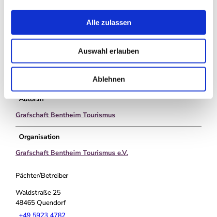
a
Anreise & Parken
u
Alle zulassen
s
- ruhige Lage im Wald; kein unmittelbarer Fahrzeugverkehr
- gute Erreichbarkeit mit dem Fahrrad
w
Auswahl erlauben
a
Weitere Infos
h
l
- Direkt am Café befindet sich ein Hirschgehege
Ablehnen
Autor:in
Grafschaft Bentheim Tourismus
Organisation
Grafschaft Bentheim Tourismus e.V.
Pächter/Betreiber
Waldstraße 25
48465
Quendorf
+49 5923 4782