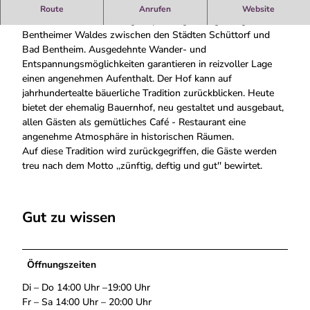
f
Café - Restaurant im Bentheimer Wald
Route
Anrufen
Website
é
Das Café - Restaurant liegt in prächtiger Umgebung des
b
Bentheimer Waldes zwischen den Städten Schüttorf und
e
Bad Bentheim. Ausgedehnte Wander- und
i
Entspannungsmöglichkeiten garantieren in reizvoller Lage
m
einen angenehmen Aufenthalt. Der Hof kann auf
W
jahrhundertealte bäuerliche Tradition zurückblicken. Heute
a
bietet der ehemalig Bauernhof, neu gestaltet und ausgebaut,
l
allen Gästen als gemütliches Café - Restaurant eine
d
angenehme Atmosphäre in historischen Räumen.
b
Auf diese Tradition wird zurückgegriffen, die Gäste werden
a
treu nach dem Motto ,,zünftig, deftig und gut'' bewirtet.
u
e
r
Gut zu wissen
n
Öffnungszeiten
Di – Do 14:00 Uhr –19:00 Uhr
Fr – Sa 14:00 Uhr – 20:00 Uhr