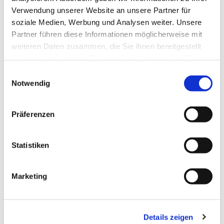
PKW-Parkplatz am Haus
Verwendung unserer Website an unsere Partner für
soziale Medien, Werbung und Analysen weiter. Unsere
Freies WLAN
Partner führen diese Informationen möglicherweise mit
weiteren Daten zusammen, die Sie ihnen bereitgestellt
Zahlungsmöglichkeiten
haben oder die sie im Rahmen Ihrer Nutzung der Dienste
gesammelt haben.
Barzahlung vor Ort, Mastercard, Überweisung
E
Notwendig
i
Küchenangebote
n
w
Präferenzen
Frühstück
i
l
Mittagstisch
l
Statistiken
i
Abendessen
g
Marketing
u
Raucher
n
g
Nichtraucherlokal
Details zeigen
s