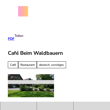
Z
chäftsbedingungen
u
m
Menü
Suche
I
n
h
a
Teilen
l
PDF
t
Café Beim Waldbauern
Café
Restaurant
deutsch, sonstiges
C
a