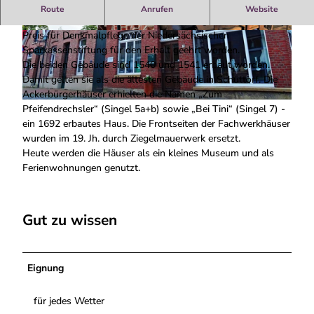
Ensemble der ältesten Häuser Schüttorfs
Route
Anrufen
Website
2016 sind die Eigentümer der Häuser Singel 5a+b mit dem
Preis für Denkmalpflege der Niedersächsischen
© Manfred Voger |
CC-BY-SA
© Manfred Voger |
CC-BY-SA
Sparkassenstiftung für den Erhalt geehrt worden.
Die beiden Gebäude sind 1540 und 1541 erbaut worden.
Damit gelten sie als die ältesten Gebäude in Schüttorf. Die
Ackerbürgerhäuser erhielten die Namen „Zum
© Heinz Bavinck |
CC-BY-SA
Pfeifendrechsler“ (Singel 5a+b) sowie „Bei Tini“ (Singel 7) -
ein 1692 erbautes Haus. Die Frontseiten der Fachwerkhäuser
wurden im 19. Jh. durch Ziegelmauerwerk ersetzt.
Heute werden die Häuser als ein kleines Museum und als
Ferienwohnungen genutzt.
Gut zu wissen
Eignung
für jedes Wetter