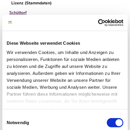
Lizenz (Stammdaten)
Schüttorf
Diese Webseite verwendet Cookies
Wir verwenden Cookies, um Inhalte und Anzeigen zu
personalisieren, Funktionen für soziale Medien anbieten
In der Nähe
Auf der Karte anschauen
zu können und die Zugriffe auf unsere Website zu
analysieren. Außerdem geben wir Informationen zu Ihrer
Verwendung unserer Website an unsere Partner für
Sehenswertes
soziale Medien, Werbung und Analysen weiter. Unsere
Partner führen diese Informationen möglicherweise mit
Touren
weiteren Daten zusammen, die Sie ihnen bereitgestellt
haben oder die sie im Rahmen Ihrer Nutzung der Dienste
gesammelt haben.
E
Notwendig
Kontaktdaten
i