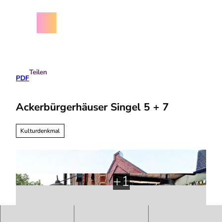
Z
chäftsbedingungen
u
m
Menü
Suche
I
n
h
a
Teilen
l
PDF
t
Ackerbürgerhäuser Singel 5 + 7
Kulturdenkmal