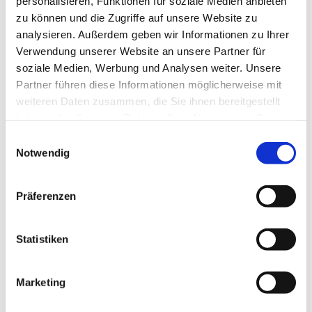
personalisieren, Funktionen für soziale Medien anbieten
Kinderferienland Niedersachsen
zu können und die Zugriffe auf unsere Website zu
analysieren. Außerdem geben wir Informationen zu Ihrer
Reisen für Alle
Verwendung unserer Website an unsere Partner für
soziale Medien, Werbung und Analysen weiter. Unsere
Barrierefreiheit
Partner führen diese Informationen möglicherweise mit
Reisen für Alle
weiteren Daten zusammen, die Sie ihnen bereitgestellt
haben oder die sie im Rahmen Ihrer Nutzung der Dienste
gesammelt haben.
E
Allgemeine Informationen zur Barrierefreiheit
Notwendig
i
Weitere Informationen
n
Autor:in
w
Präferenzen
i
Grafschaft Bentheim Tourismus e.V.
l
l
Statistiken
Organisation
i
Grafschaft Bentheim Tourismus e.V.
g
Marketing
u
Lizenz (Stammdaten)
n