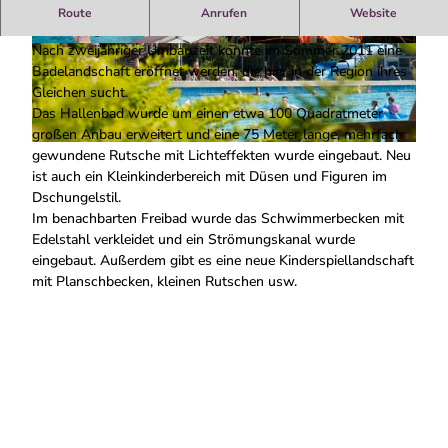
Das Waldbad bietet ein Hallenbad und ein Freibad, mitten
Route
Anrufen
Website
im Feriengebiet Uelsen.
Nach zweijähriger Umbauzeit konnte im Sommer 2011 eine
© Uelsen Touristik |
CC-BY-SA
© a|w|sobott atelier fuer werbefotografie gmbh,
aIwIsobott gmbh |
CC-BY-SA
Badelandschaft eröffnet werden, die hier in der Region ihres
Gleichen sucht.
Das Hallenbad wurde um einen etwa 100 Quadratmeter
großen Anbau erweitert und eine 75 Meter lange, mehrfach
© Uelsen Touristik |
CC-BY-SA
gewundene Rutsche mit Lichteffekten wurde eingebaut. Neu
ist auch ein Kleinkinderbereich mit Düsen und Figuren im
Dschungelstil.
Im benachbarten Freibad wurde das Schwimmerbecken mit
Edelstahl verkleidet und ein Strömungskanal wurde
eingebaut. Außerdem gibt es eine neue Kinderspiellandschaft
mit Planschbecken, kleinen Rutschen usw.