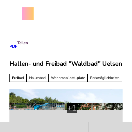
Z
chäftsbedingungen
u
m
Menü
Suche
I
n
h
a
Teilen
l
PDF
t
Hallen- und Freibad "Waldbad" Uelsen
Freibad
Hallenbad
Wohnmobilstellplatz
Parkmöglichkeiten