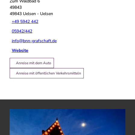
Zum Waldbad 6
49843
49843
Uelsen
- Uelsen
+49 5942 442
05942/442
info@bnn-grafschaft.de
Website
Anreise mit dem Auto
Anreise mit öffentlichen Verkehrsmitteln