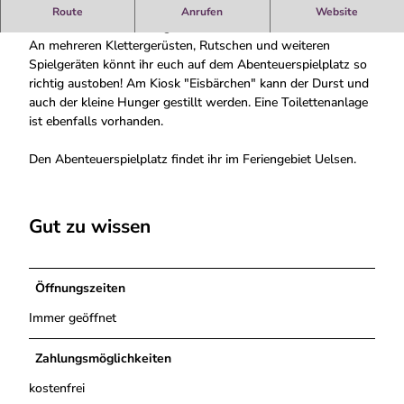
e
An Klettergerüsten, Rutschen und weiteren Spielgeräten
Route
Anrufen
Website
n
könnt ihr euch so richtig austoben!
t
An mehreren Klettergerüsten, Rutschen und weiteren
e
Spielgeräten könnt ihr euch auf dem Abenteuerspielplatz so
u
richtig austoben! Am Kiosk "Eisbärchen" kann der Durst und
e
auch der kleine Hunger gestillt werden. Eine Toilettenanlage
r
ist ebenfalls vorhanden.
s
p
Den Abenteuerspielplatz findet ihr im Feriengebiet Uelsen.
i
e
l
Gut zu wissen
p
l
a
t
Öffnungszeiten
z
Immer geöffnet
.
J
Zahlungsmöglichkeiten
P
G
kostenfrei