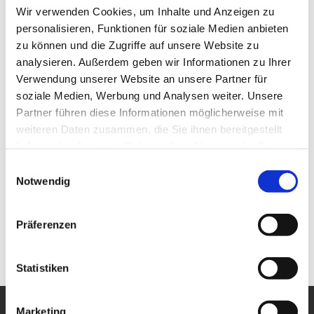
Sehenswertes
Wir verwenden Cookies, um Inhalte und Anzeigen zu
personalisieren, Funktionen für soziale Medien anbieten
zu können und die Zugriffe auf unsere Website zu
analysieren. Außerdem geben wir Informationen zu Ihrer
Kontaktdaten
Verwendung unserer Website an unsere Partner für
Fasanenweg
soziale Medien, Werbung und Analysen weiter. Unsere
49843
Uelsen
Partner führen diese Informationen möglicherweise mit
0178 1332350
weiteren Daten zusammen, die Sie ihnen bereitgestellt
haben oder die sie im Rahmen Ihrer Nutzung der Dienste
touristik@uelsen.de
gesammelt haben.
E
Website
Notwendig
i
n
Anreise mit dem Auto
w
Präferenzen
Anreise mit öffentlichen Verkehrsmitteln
i
l
l
Statistiken
i
g
Marketing