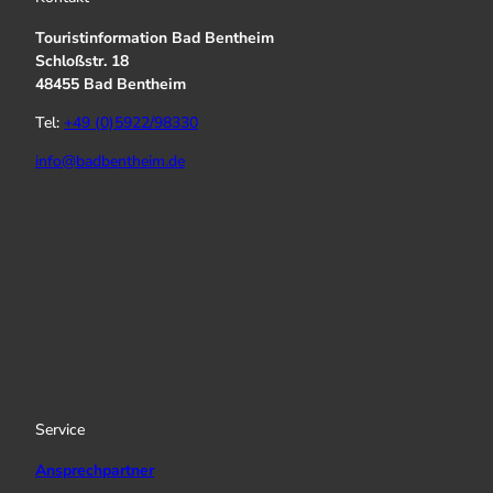
Touristinformation Bad Bentheim
Schloßstr. 18
48455 Bad Bentheim
Tel:
+49 (0)5922/98330
info@badbentheim.de
I
Y
f
n
o
a
s
u
c
t
T
e
a
u
b
g
b
o
r
e
o
a
k
Service
m
Ansprechpartner