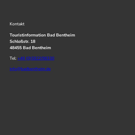
Kontakt
Touristinformation Bad Bentheim
Schloßstr. 18
48455 Bad Bentheim
Tel:
+49 (0)5922/98330
info@badbentheim.de
I
Y
f
n
o
a
s
u
c
t
T
e
a
u
b
g
b
o
r
e
o