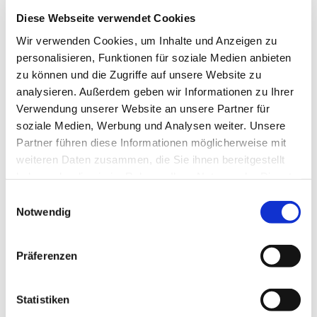
Diese Webseite verwendet Cookies
Sehenswertes
Wir verwenden Cookies, um Inhalte und Anzeigen zu
personalisieren, Funktionen für soziale Medien anbieten
Touren
zu können und die Zugriffe auf unsere Website zu
analysieren. Außerdem geben wir Informationen zu Ihrer
Verwendung unserer Website an unsere Partner für
soziale Medien, Werbung und Analysen weiter. Unsere
Kontaktdaten
Partner führen diese Informationen möglicherweise mit
Zum Lönsberg
weiteren Daten zusammen, die Sie ihnen bereitgestellt
49843
Halle
haben oder die sie im Rahmen Ihrer Nutzung der Dienste
+49 5942 695
gesammelt haben.
E
touristik@uelsen.de
Notwendig
i
Website
n
w
Präferenzen
Anreise mit dem Auto
i
l
Anreise mit öffentlichen Verkehrsmitteln
l
Statistiken
i