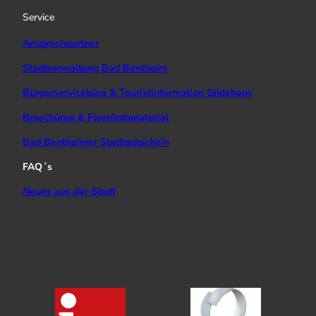
a
k
Service
m
Ansprechpartner
Stadtverwaltung Bad Bentheim
Bürgerservicebüro & Touristinformation Gildehaus
Broschüren & Flyer/Infomaterial
Bad Bentheimer Stadtgutschein
FAQ´s
Neues aus der Stadt