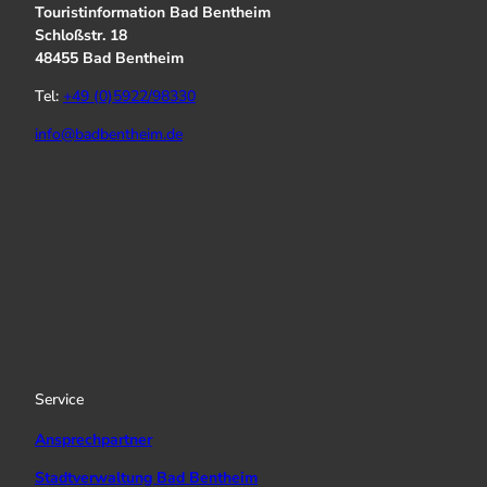
Touristinformation Bad Bentheim
Schloßstr. 18
48455 Bad Bentheim
Tel:
+49 (0)5922/98330
info@badbentheim.de
I
Y
f
n
o
a
s
u
c
t
T
e
a
u
b
g
b
o
r
e
o
a
k
Service
m
Ansprechpartner
Stadtverwaltung Bad Bentheim