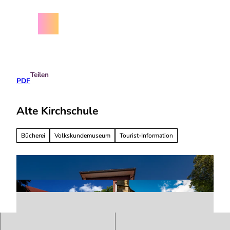
Z
chäftsbedingungen
u
m
Menü
Suche
I
n
h
a
Teilen
l
PDF
t
Alte Kirchschule
Bücherei
Volkskundemuseum
Tourist-Information