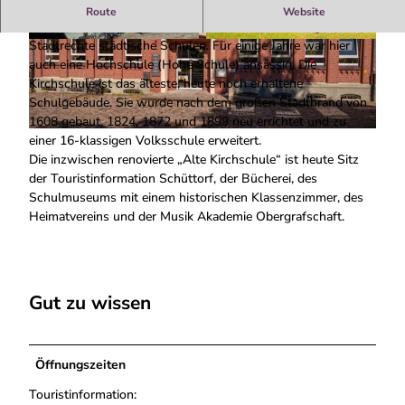
Museum und außerschulischer Lernort
Route
Website
In Schüttorf gab es schon kurz nach der Verleihung der
Stadtrechte städtische Schulen. Für einige Jahre war hier
© Stadt Schüttorf |
CC-BY-SA
© Norbert Gaßner, Norbert Gaßner www.fotos-
byopi. |
CC-BY-SA
auch eine Hochschule (Hohe Schule) ansässig. Die
Kirchschule ist das älteste, heute noch erhaltene
Schulgebäude. Sie wurde nach dem großen Stadtbrand von
1608 gebaut, 1824, 1872 und 1899 neu errichtet und zu
© Norbert Gaßner, Norbert Gaßner www.fotos-byopi. |
CC-BY-SA
einer 16-klassigen Volksschule erweitert.
Die inzwischen renovierte „Alte Kirchschule“ ist heute Sitz
der Touristinformation Schüttorf, der Bücherei, des
Schulmuseums mit einem historischen Klassenzimmer, des
Heimatvereins und der Musik Akademie Obergrafschaft.
Gut zu wissen
Öffnungszeiten
Touristinformation: