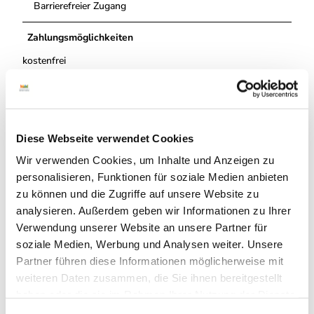
Barrierefreier Zugang
Zahlungsmöglichkeiten
kostenfrei
Zertifizierung und Gütesiegel - Sonstige
Zertifizierung sonstige
Diese Webseite verwendet Cookies
Weitere Infos
Wir verwenden Cookies, um Inhalte und Anzeigen zu
personalisieren, Funktionen für soziale Medien anbieten
- Touristinformation
- Schulmuseum
zu können und die Zugriffe auf unsere Website zu
- Musikschule
analysieren. Außerdem geben wir Informationen zu Ihrer
- Bücherei
Verwendung unserer Website an unsere Partner für
- Sitz des Heimatvereins
soziale Medien, Werbung und Analysen weiter. Unsere
Partner führen diese Informationen möglicherweise mit
Ansprechpartner:in
weiteren Daten zusammen, die Sie ihnen bereitgestellt
Touristinformation Schüttorf
haben oder die sie im Rahmen Ihrer Nutzung der Dienste
gesammelt haben.