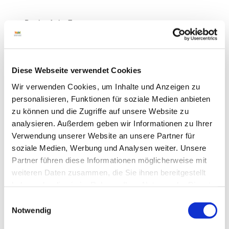
Barrierefreier Zugang
Zahlungsmöglichkeiten
Barzahlung vor Ort, Girocard/EC-Karte
Diese Webseite verwendet Cookies
Zertifizierung und Gütesiegel - Sonstige
Wir verwenden Cookies, um Inhalte und Anzeigen zu
personalisieren, Funktionen für soziale Medien anbieten
i-Marke
zu können und die Zugriffe auf unsere Website zu
analysieren. Außerdem geben wir Informationen zu Ihrer
Social Media
Verwendung unserer Website an unsere Partner für
soziale Medien, Werbung und Analysen weiter. Unsere
Facebook
Instagram
Partner führen diese Informationen möglicherweise mit
YouTube
weiteren Daten zusammen, die Sie ihnen bereitgestellt
haben oder die sie im Rahmen Ihrer Nutzung der Dienste
Ansprechpartner:in
gesammelt haben.
E
Touristinformation Bad Bentheim
Notwendig
i
n