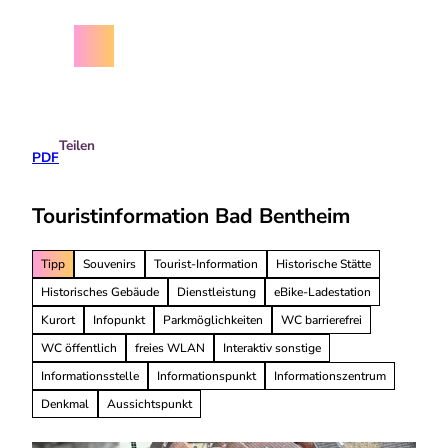
Z
chäftsbedingungen
u
m
Menü
Suche
I
n
h
a
Teilen
l
PDF
t
Touristinformation Bad Bentheim
Tipp
Souvenirs
Tourist-Information
Historische Stätte
Historisches Gebäude
Dienstleistung
eBike-Ladestation
Kurort
Infopunkt
Parkmöglichkeiten
WC barrierefrei
WC öffentlich
freies WLAN
Interaktiv sonstige
Informationsstelle
Informationspunkt
Informationszentrum
Denkmal
Aussichtspunkt