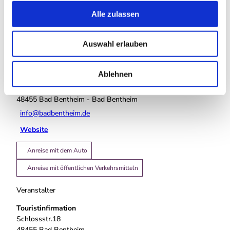
u
Essen & Trinken
Alle zulassen
s
w
Auswahl erlauben
a
h
Veranstaltungsort
l
Ablehnen
Innenstadt und Herrenberg Bad Bentheim
Schloßstraße
48455
Bad Bentheim
- Bad Bentheim
info@badbentheim.de
Website
Anreise mit dem Auto
Anreise mit öffentlichen Verkehrsmitteln
Veranstalter
Touristinfirmation
Schlossstr.18
48455
Bad Bentheim