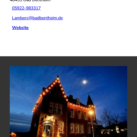
05922-983317
Lambers@badbentheim.de
Website