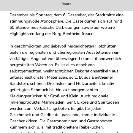
Der Bad Bentheimer Weihnachtsmarkt verleiht wie jedes Jahr
Route
am zweiten Adventswochenende, von Freitag, dem 4.
Dezember bis Sonntag, dem 6. Dezember, der Stadtmitte eine
stimmungsvolle Atmosphäre. Die Gäste dürfen sich auf rund
60 Stände, musikalische Darbietungen sowie auf weitere
Highlights entlang der Burg Bentheim freuen.
In geschmückten und liebevoll hergerichteten Holzhütten
bieten die regionalen und überregionalen Ausstellenden ein
vielfältiges Angebot von überwiegend (kunst-)handwerklich
hergestellten Waren an. Es ist alles dabei: von
selbstgemachten, weihnachtlichen Dekorationsartikeln aus
unterschiedlichsten Materialien, so z. B. aus Bentheimer
Sandstein, schönen Drechsler- und Holzarbeiten, kreativ
gefertigten Schmuck bis hin zu handgemachten
Kleidungsstücken für Groß und Klein. Auch regionale
Imkereiprodukte, Marmeladen, Senf, Liköre und Spirituosen
werden zum Verkauf angeboten. Es gibt für jeden
Geschmack und Geldbeutel passende, immer individuelle
Geschenkideen. Die Gastronominnen und Gastronomen
kümmern sich u. a. mit traditionellem Reibekuchen,