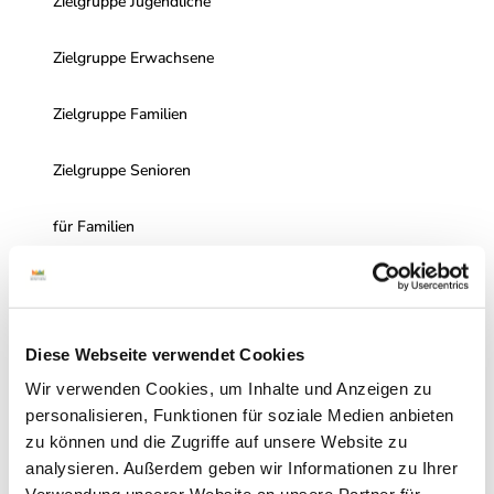
Zielgruppe Jugendliche
Zielgruppe Erwachsene
Zielgruppe Familien
Zielgruppe Senioren
für Familien
für Individualgäste
Anreise & Parken
Diese Webseite verwendet Cookies
Zentral in Bad Bentheim gelegen.
Wir verwenden Cookies, um Inhalte und Anzeigen zu
Parken
personalisieren, Funktionen für soziale Medien anbieten
Anzahl der Parkplätze
50
zu können und die Zugriffe auf unsere Website zu
Behinderten-Parkplätze
2
analysieren. Außerdem geben wir Informationen zu Ihrer