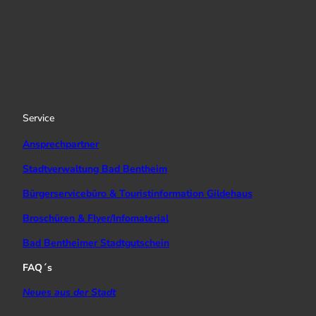
I
Y
f
n
o
a
s
u
c
t
T
e
a
u
b
g
b
o
r
e
o
a
k
Service
m
Ansprechpartner
Stadtverwaltung Bad Bentheim
Bürgerservicebüro & Touristinformation Gildehaus
Broschüren & Flyer/Infomaterial
Bad Bentheimer Stadtgutschein
FAQ´s
Neues aus der Stadt