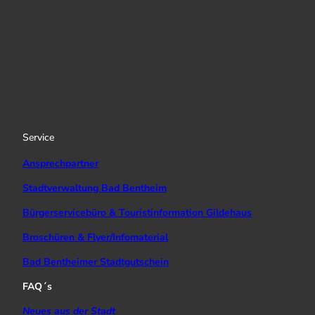
I
Y
f
n
o
a
s
u
c
t
T
e
a
u
b
g
b
o
r
e
o
a
k
Service
m
Ansprechpartner
Stadtverwaltung Bad Bentheim
Bürgerservicebüro & Touristinformation Gildehaus
Broschüren & Flyer/Infomaterial
Bad Bentheimer Stadtgutschein
FAQ´s
Neues aus der Stadt