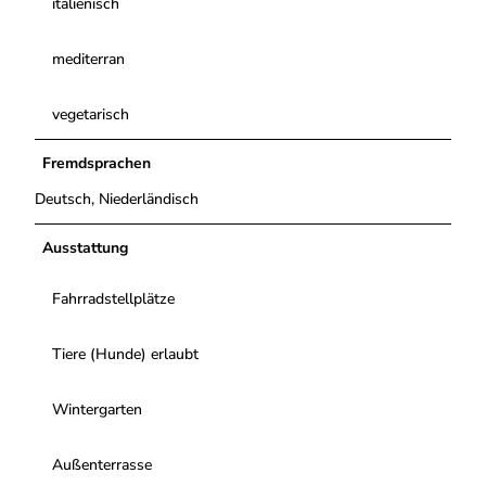
italienisch
e
.
j
mediterran
p
g
vegetarisch
Fremdsprachen
Deutsch, Niederländisch
Ausstattung
Fahrradstellplätze
Tiere (Hunde) erlaubt
Wintergarten
Außenterrasse