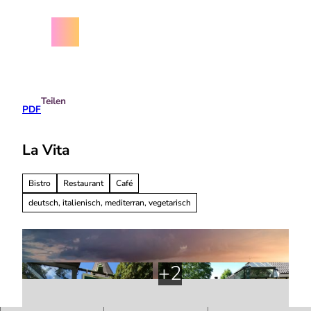
Z
chäftsbedingungen
u
m
Menü
Suche
I
n
h
a
Teilen
l
PDF
t
La Vita
Bistro
Restaurant
Café
deutsch, italienisch, mediterran, vegetarisch