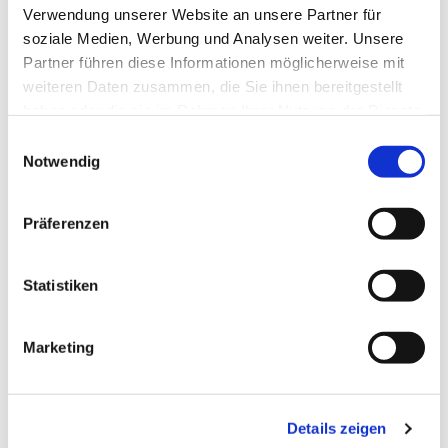
Verwendung unserer Website an unsere Partner für
soziale Medien, Werbung und Analysen weiter. Unsere
Partner führen diese Informationen möglicherweise mit
weiteren Daten zusammen, die Sie ihnen bereitgestellt
In der Nähe
Auf der Karte anschauen
haben oder die sie im Rahmen Ihrer Nutzung der Dienste
gesammelt haben.
E
Notwendig
i
Veranstaltung
n
w
Sehenswertes
Präferenzen
i
l
Touren
l
Statistiken
i
g
Marketing
u
Pächter/Betreiber
n
La Vita
g
Schloßstr. 18 a
Details zeigen
s
48455
Bad Bentheim