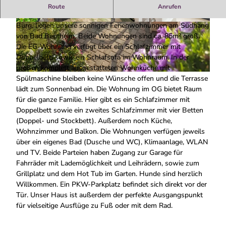
Ferienwohnnung "Bei Bille und Jan"
Route
Anrufen
Ruhig und doch zentrumsnah, nur 7 Gehminuten von der
Burg, liegen unsere sonnigen Ferienwohnungen am Südhang
F
F
von Bad Bentheim. Beide Wohnungen sind ca. 85m² groß.
e
e
Die EG-Wohnung verfügt über ein Schlafzimmer mit
w
w
Doppelbett, sowie ein Schlafsofa im Wohnraum. In der
o
o
großen komplett ausgestatteten Wohnküche mit
"
"
F
Spülmaschine bleiben keine Wünsche offen und die Terrasse
B
B
e
lädt zum Sonnenbad ein. Die Wohnung im OG bietet Raum
e
e
w
für die ganze Familie. Hier gibt es ein Schlafzimmer mit
i
i
o
Doppelbett sowie ein zweites Schlafzimmer mit vier Betten
B
B
"
(Doppel- und Stockbett). Außerdem noch Küche,
i
i
B
Wohnzimmer und Balkon. Die Wohnungen verfügen jeweils
l
l
e
über ein eigenes Bad (Dusche und WC), Klimaanlage, WLAN
l
l
i
und TV. Beide Parteien haben Zugang zur Garage für
e
e
B
Fahrräder mit Lademöglichkeit und Leihrädern, sowie zum
u
u
i
Grillplatz und dem Hot Tub im Garten. Hunde sind herzlich
n
n
l
Willkommen. Ein PKW-Parkplatz befindet sich direkt vor der
d
d
l
Tür. Unser Haus ist außerdem der perfekte Ausgangspunkt
J
J
e
für vielseitige Ausflüge zu Fuß oder mit dem Rad.
a
a
u
n
n
n