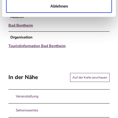
l
Familie Sibylle und Jan Kortler
Ablehnen
Autor:in
Bad Bentheim
Organisation
Touristinformation Bad Bentheim
In der Nähe
Auf der Karte anschauen
Veranstaltung
Sehenswertes