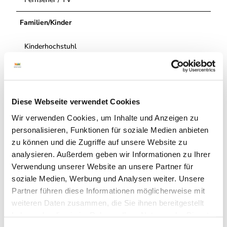
Familien/Kinder
Kinderhochstuhl
Kinderbett auf Anfrage
Ausstattung Gesamtunterkunft
Diese Webseite verwendet Cookies
Wir verwenden Cookies, um Inhalte und Anzeigen zu
Waschmaschine
personalisieren, Funktionen für soziale Medien anbieten
zu können und die Zugriffe auf unsere Website zu
Terrasse
analysieren. Außerdem geben wir Informationen zu Ihrer
Verwendung unserer Website an unsere Partner für
WLAN
soziale Medien, Werbung und Analysen weiter. Unsere
Partner führen diese Informationen möglicherweise mit
Grillmöglichkeit
weiteren Daten zusammen, die Sie ihnen bereitgestellt
haben oder die sie im Rahmen Ihrer Nutzung der Dienste
Gästekühlschrank
gesammelt haben.