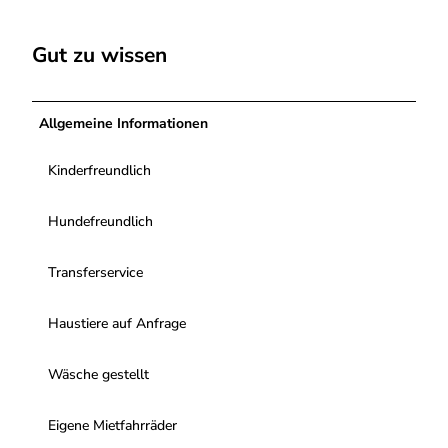
"
"
d
-
-
J
H
K
Gut zu wissen
a
o
ü
n
t
c
"
T
h
Allgemeine Informationen
u
e
b
W
Kinderfreundlich
G
o
a
h
r
n
Hundefreundlich
t
u
e
n
Transferservice
n
g
O
G
Haustiere auf Anfrage
Wäsche gestellt
Eigene Mietfahrräder