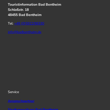
Touristinformation Bad Bentheim
Schloßstr. 18
48455 Bad Bentheim
Tel:
+49 (0)5922/98330
info@badbentheim.de
I
Y
f
n
o
a
s
u
c
t
T
e
a
u
b
g
b
o
r
e
o
a
k
Service
m
Ansprechpartner
Stadtverwaltung Bad Bentheim