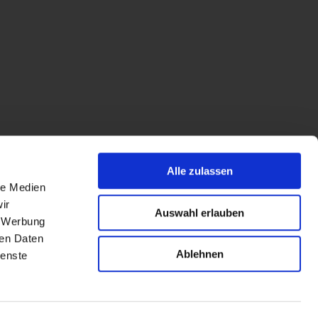
Alle zulassen
le Medien
ir
Auswahl erlauben
, Werbung
ren Daten
Ablehnen
ienste