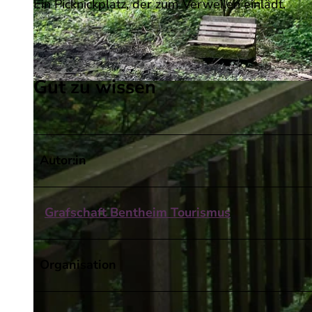
Ein Picknickplatz, der zum Verweilen einlädt.
Gut zu wissen
© C. Elzinga
Autor:in
Grafschaft Bentheim Tourismus
Organisation