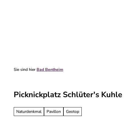
Z
u
m
Erleben & entdecken
Deine Reise
I
n
h
a
l
t
Sie sind hier
Bad Bentheim
Picknickplatz Schlüter's Kuhle
Naturdenkmal
Pavillon
Geotop