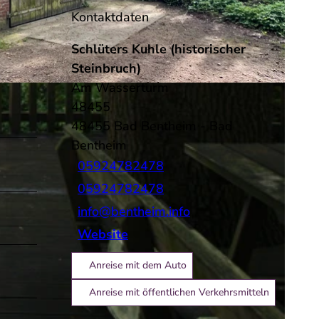
Kontaktdaten
Schlüters Kuhle (historischer
Steinbruch)
Am Wasserturm
48455
48455
Bad Bentheim
- Bad
Bentheim
05924782478
05924782478
info@bentheim.info
Website
Anreise mit dem Auto
Anreise mit öffentlichen Verkehrsmitteln