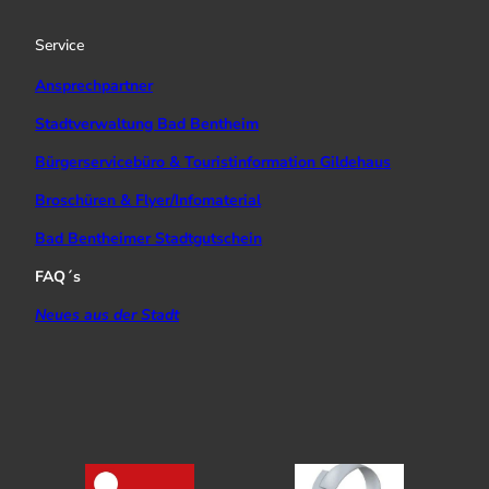
r
e
o
a
k
Service
m
Ansprechpartner
Stadtverwaltung Bad Bentheim
Bürgerservicebüro & Touristinformation Gildehaus
Broschüren & Flyer/Infomaterial
Bad Bentheimer Stadtgutschein
FAQ´s
Neues aus der Stadt