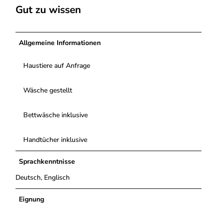
g
g
Gut zu wissen
n
S
-
b
c
S
e
h
i
r
Allgemeine Informationen
l
t
g
a
z
f
e
Haustiere auf Anfrage
z
c
i
k
Wäsche gestellt
m
e
m
e
Bettwäsche inklusive
r
Handtücher inklusive
Sprachkenntnisse
Deutsch, Englisch
Eignung