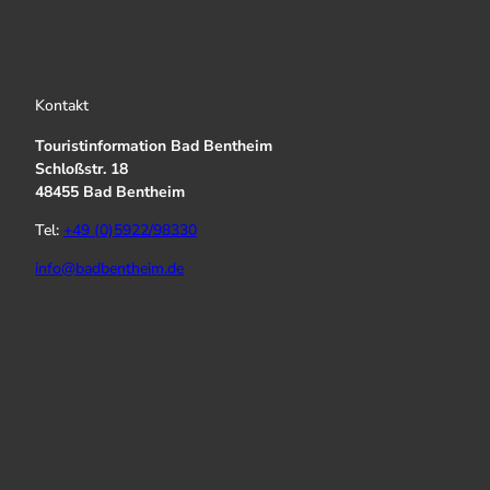
Kontakt
Touristinformation Bad Bentheim
Schloßstr. 18
48455 Bad Bentheim
Tel:
+49 (0)5922/98330
info@badbentheim.de
I
Y
f
n
o
a
s
u
c
t
T
e
a
u
b
g
b
o