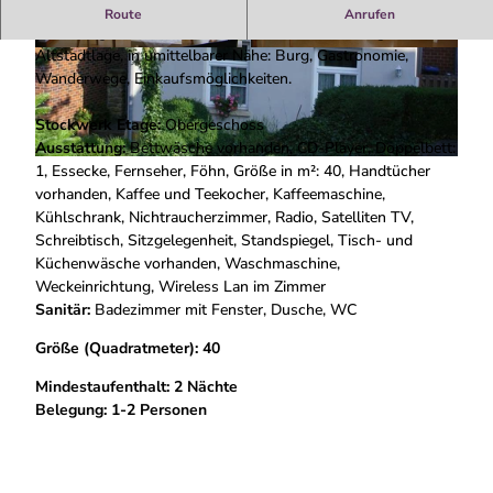
Apartment am Weinberg
Route
Anrufen
Neuwertiges individuelles Apartment am Weinberg.
Altstadtlage, in umittelbarer Nähe: Burg, Gastronomie,
A
A
Wanderwege, Einkaufsmöglichkeiten.
p
p
a
a
Stockwerk Etage:
Obergeschoss
r
r
Ausstattung:
Bettwäsche vorhanden, CD-Player, Doppelbett:
t
t
A
1, Essecke, Fernseher, Föhn, Größe in m²: 40, Handtücher
e
e
p
vorhanden, Kaffee und Teekocher, Kaffeemaschine,
m
m
a
Kühlschrank, Nichtraucherzimmer, Radio, Satelliten TV,
e
e
r
Schreibtisch, Sitzgelegenheit, Standspiegel, Tisch- und
n
n
t
Küchenwäsche vorhanden, Waschmaschine,
t
t
e
Weckeinrichtung, Wireless Lan im Zimmer
a
a
m
Sanitär:
Badezimmer mit Fenster, Dusche, WC
m
m
e
W
W
Größe (Quadratmeter): 40
n
e
e
t
i
i
Mindestaufenthalt: 2 Nächte
a
n
n
Belegung: 1-2 Personen
m
b
b
W
e
e
e
r
r
i