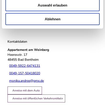
Auswahl erlauben
a
Sehenswertes
h
l
Ablehnen
Touren
Kontaktdaten
Appartement am Weinberg
Heeresstr. 17
48455
Bad Bentheim
0049-5922-6474131
0049-157-50418020
monika.andree@gmx.de
Anreise mit dem Auto
Anreise mit öffentlichen Verkehrsmitteln