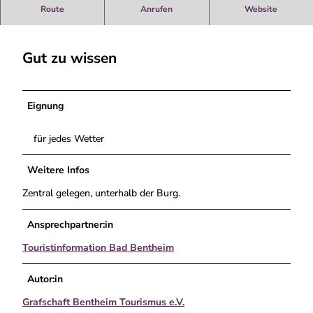
_
Zentral gelegen, unterhalb der Burg.
Route
Anrufen
Website
2
.
j
Gut zu wissen
p
g
Eignung
für jedes Wetter
Weitere Infos
Zentral gelegen, unterhalb der Burg.
Ansprechpartner:in
Touristinformation Bad Bentheim
Autor:in
Grafschaft Bentheim Tourismus e.V.