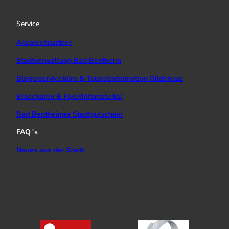
r
e
o
a
k
Service
m
Ansprechpartner
Stadtverwaltung Bad Bentheim
Bürgerservicebüro & Touristinformation Gildehaus
Broschüren & Flyer/Infomaterial
Bad Bentheimer Stadtgutschein
FAQ´s
Neues aus der Stadt