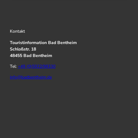
Kontakt
Touristinformation Bad Bentheim
Schloßstr. 18
48455 Bad Bentheim
Tel:
+49 (0)5922/98330
info@badbentheim.de
I
Y
f
n
o
a
s
u
c
t
T
e
a
u
b
g
b
o