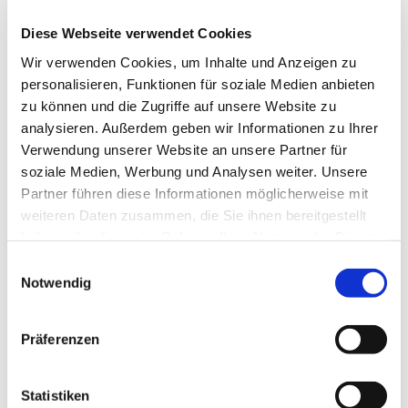
Diese Webseite verwendet Cookies
Touren
Wir verwenden Cookies, um Inhalte und Anzeigen zu
personalisieren, Funktionen für soziale Medien anbieten
zu können und die Zugriffe auf unsere Website zu
Kontaktdaten
analysieren. Außerdem geben wir Informationen zu Ihrer
Schlosspark Bad Bentheim
Verwendung unserer Website an unsere Partner für
Funkenstiege
soziale Medien, Werbung und Analysen weiter. Unsere
48455
Partner führen diese Informationen möglicherweise mit
48455
Bad Bentheim
- Bad Bentheim
weiteren Daten zusammen, die Sie ihnen bereitgestellt
+49 5922 / 98330
haben oder die sie im Rahmen Ihrer Nutzung der Dienste
gesammelt haben.
+49 5922 / 98330
E
Notwendig
i
info@badbentheim.de
n
Website
w
Präferenzen
i
Anreise mit dem Auto
l
Anreise mit öffentlichen Verkehrsmitteln
l
Statistiken