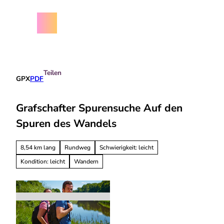
Z
chäftsbedingungen
u
m
Menü
Suche
I
n
h
a
Teilen
l
GPX
PDF
t
Grafschafter Spurensuche Auf den
Spuren des Wandels
8,54 km lang
Rundweg
Schwierigkeit: leicht
Kondition: leicht
Wandern