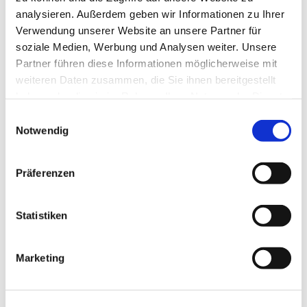
analysieren. Außerdem geben wir Informationen zu Ihrer
Grafschaft Bentheim Tourismus
Verwendung unserer Website an unsere Partner für
soziale Medien, Werbung und Analysen weiter. Unsere
Partner führen diese Informationen möglicherweise mit
weiteren Daten zusammen, die Sie ihnen bereitgestellt
haben oder die sie im Rahmen Ihrer Nutzung der Dienste
gesammelt haben.
E
In der Nähe
Notwendig
i
Auf der Karte anschauen
n
w
Präferenzen
Sehenswertes
i
l
l
Statistiken
Touren
i
g
Marketing
u
Kontaktdaten
n
g
Grafschaft Bentheim Tourismus