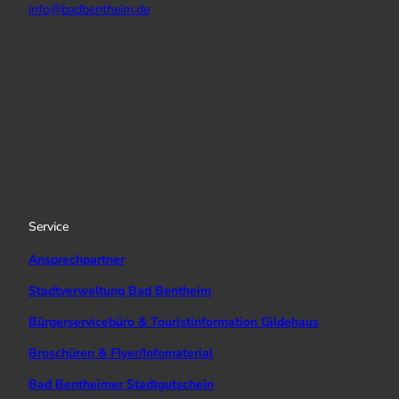
info@badbentheim.de
I
Y
f
n
o
a
s
u
c
t
T
e
a
u
b
g
b
o
r
e
o
a
k
Service
m
Ansprechpartner
Stadtverwaltung Bad Bentheim
Bürgerservicebüro & Touristinformation Gildehaus
Broschüren & Flyer/Infomaterial
Bad Bentheimer Stadtgutschein