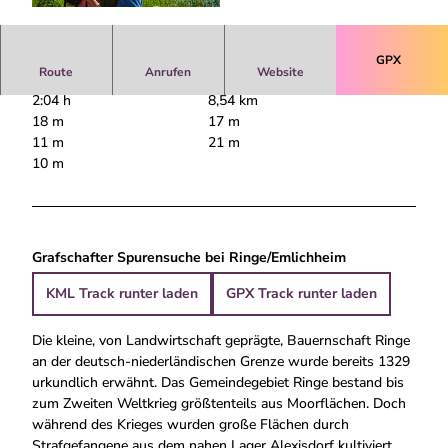
© Grafschaft Bentheim Tourismus |
CC-BY-ND
GPX
Route
Anrufen
Website
2:04 h
8,54 km
18 m
17 m
11 m
21 m
10 m
Grafschafter Spurensuche bei Ringe/Emlichheim
KML Track runter laden
GPX Track runter laden
Die kleine, von Landwirtschaft geprägte, Bauernschaft Ringe
an der deutsch-niederländischen Grenze wurde bereits 1329
urkundlich erwähnt. Das Gemeindegebiet Ringe bestand bis
zum Zweiten Weltkrieg größtenteils aus Moorflächen. Doch
während des Krieges wurden große Flächen durch
Strafgefangene aus dem nahen Lager Alexisdorf kultiviert.