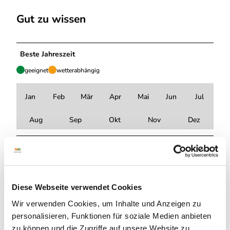
Gut zu wissen
Beste Jahreszeit
geeignet
wetterabhängig
Jan
Feb
Mär
Apr
Mai
Jun
Jul
Aug
Sep
Okt
Nov
Dez
Autor:in
Grafschaft Bentheim Tourismus
Organisation
Diese Webseite verwendet Cookies
Wir verwenden Cookies, um Inhalte und Anzeigen zu
Grafschaft Bentheim Tourismus e.V.
personalisieren, Funktionen für soziale Medien anbieten
Lizenz (Stammdaten)
zu können und die Zugriffe auf unsere Website zu