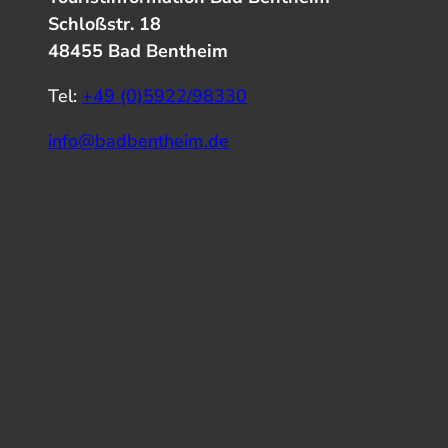
Schloßstr. 18
48455 Bad Bentheim
Tel:
+49 (0)5922/98330
info@badbentheim.de
I
Y
f
n
o
a
s
u
c
t
T
e
a
u
b
g
b
o
r
e
o
a
k