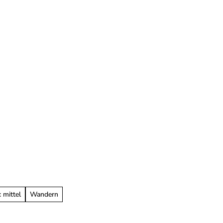
Veranstaltungen
Bäder & Gesundheit
Serv
 mittel
Wandern