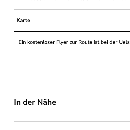
4
0
Karte
1
_
1
Ein kostenloser Flyer zur Route ist bei der Uels
5
a
6
_
0
a
4
In der Nähe
5
5
b
8