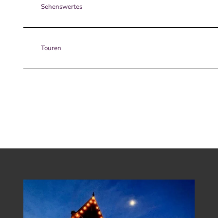
c
Sehenswertes
5
6
Touren