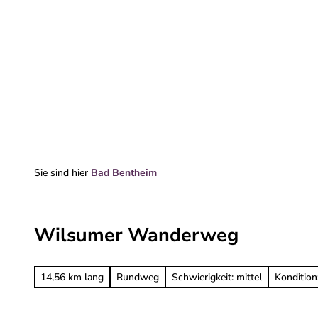
Z
u
m
Erleben & entdecken
Deine Reise
I
n
h
a
l
t
Sie sind hier
Bad Bentheim
Wilsumer Wanderweg
14,56 km lang
Rundweg
Schwierigkeit: mittel
Kondition: