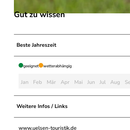
Gut zu wissen
c
s
m
_
Beste Jahreszeit
g
r
a
geeignet
wetterabhängig
f
s
Jan
Feb
Mär
Apr
Mai
Jun
Jul
Aug
S
c
h
a
Weitere Infos / Links
f
t
_
www.uelsen-touristik.de