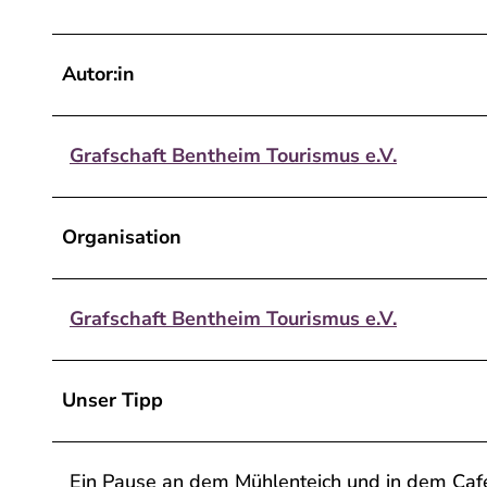
b
e
Autor:in
n
t
h
Grafschaft Bentheim Tourismus e.V.
e
i
m
Organisation
_
r
o
Grafschaft Bentheim Tourismus e.V.
u
t
e
Unser Tipp
_
4
Ein Pause an dem Mühlenteich und in dem Cafe 
_