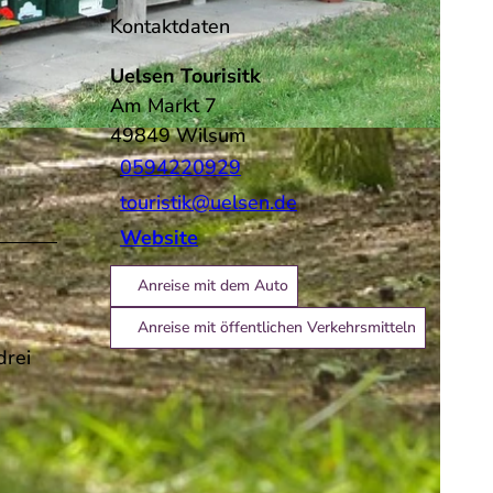
Kontaktdaten
Uelsen Tourisitk
Am Markt 7
49849
Wilsum
0594220929
touristik@uelsen.de
Website
Anreise mit dem Auto
Anreise mit öffentlichen Verkehrsmitteln
drei