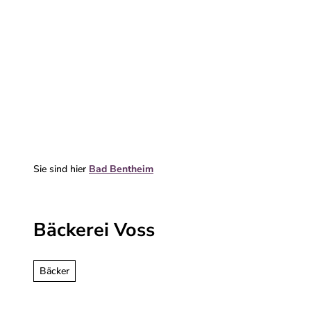
Z
u
m
Erleben & entdecken
Deine Reise
I
n
h
a
l
t
Sie sind hier
Bad Bentheim
Bäckerei Voss
Bäcker