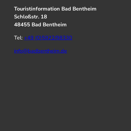
Touristinformation Bad Bentheim
Schloßstr. 18
48455 Bad Bentheim
Tel:
+49 (0)5922/98330
info@badbentheim.de
I
Y
f
n
o
a
s
u
c
t
T
e
a
u
b
g
b
o
r
e
o