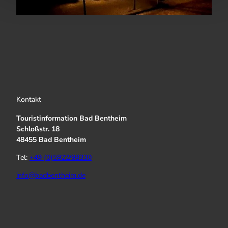
Kontakt
Touristinformation Bad Bentheim
Schloßstr. 18
48455 Bad Bentheim
Tel:
+49 (0)5922/98330
info@badbentheim.de
I
Y
f