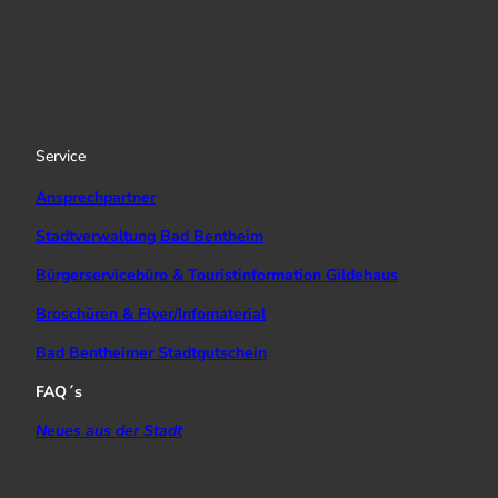
n
o
a
s
u
c
t
T
e
a
u
b
g
b
o
r
e
o
a
k
Service
m
Ansprechpartner
Stadtverwaltung Bad Bentheim
Bürgerservicebüro & Touristinformation Gildehaus
Broschüren & Flyer/Infomaterial
Bad Bentheimer Stadtgutschein
FAQ´s
Neues aus der Stadt