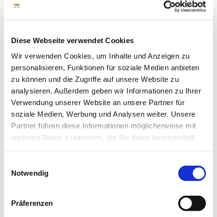
Diese Webseite verwendet Cookies
In der Nähe
Auf der Karte anschauen
Wir verwenden Cookies, um Inhalte und Anzeigen zu
personalisieren, Funktionen für soziale Medien anbieten
zu können und die Zugriffe auf unsere Website zu
Veranstaltung
analysieren. Außerdem geben wir Informationen zu Ihrer
Verwendung unserer Website an unsere Partner für
Sehenswertes
soziale Medien, Werbung und Analysen weiter. Unsere
Partner führen diese Informationen möglicherweise mit
Touren
weiteren Daten zusammen, die Sie ihnen bereitgestellt
haben oder die sie im Rahmen Ihrer Nutzung der Dienste
gesammelt haben.
E
Notwendig
Pächter/Betreiber
i
n
Gildehauser Straße 21
w
48455
Bad Bentheim
Präferenzen
i
05922 3429