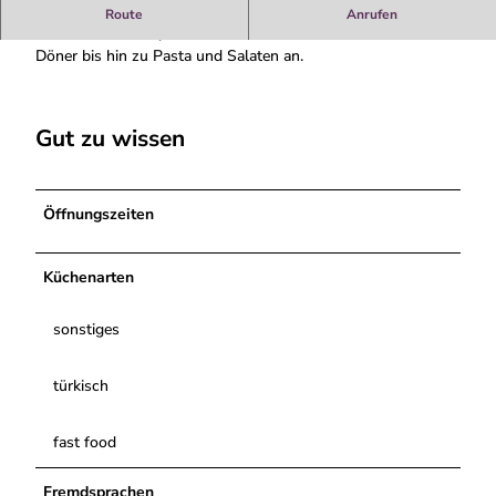
z
Herzlich Willkommen in der Pizzeria Antalya
Route
Anrufen
z
Die Pizzeria Antalya bietet eine Vielzahl von Gerichten von
e
Döner bis hin zu Pasta und Salaten an.
r
i
a
Gut zu wissen
A
n
t
a
Öffnungszeiten
l
y
Küchenarten
a
A
u
sonstiges
ß
e
türkisch
n
fast food
Fremdsprachen