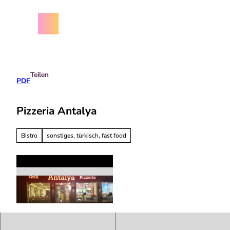
Z
chäftsbedingungen
u
m
Menü
Suche
I
n
h
a
Teilen
l
PDF
t
Pizzeria Antalya
Bistro
sonstiges, türkisch, fast food
P
i