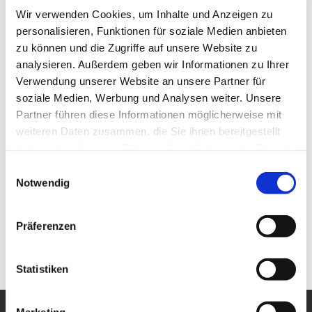
Touren
Wir verwenden Cookies, um Inhalte und Anzeigen zu
personalisieren, Funktionen für soziale Medien anbieten
zu können und die Zugriffe auf unsere Website zu
analysieren. Außerdem geben wir Informationen zu Ihrer
Pächter/Betreiber
Verwendung unserer Website an unsere Partner für
Buffy's, Eierschale
soziale Medien, Werbung und Analysen weiter. Unsere
Philipp Steenweg
Partner führen diese Informationen möglicherweise mit
Markt 9
weiteren Daten zusammen, die Sie ihnen bereitgestellt
48465
Schüttorf
haben oder die sie im Rahmen Ihrer Nutzung der Dienste
+49 5923 6666
gesammelt haben.
E
info@buffys.online
Notwendig
i
n
Anreise mit dem Auto
w
Präferenzen
Anreise mit öffentlichen Verkehrsmitteln
i
l
l
Statistiken
i
g