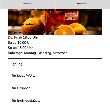
Route
Anrufen
Gut zu wissen
D
D
S
S
C
C
Öffnungszeiten
0
0
Mi (jeden 2.) ab 18:00 Uhr
6
6
Do, Fr ab 18:00 Uhr
L
3
2
Sa ab 10:00 Uhr
o
9
0
So ab 15:00 Uhr
n
7
2
Ruhetage: Montag, Dienstag, Mittwoch
g
-
.
d
2
j
r
Eignung
.
p
i
j
g
n
p
für jedes Wetter
k
g
s
für Gruppen
.
j
p
für Individualgäste
g