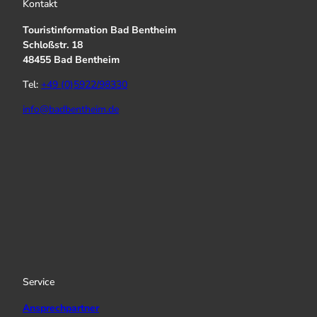
Kontakt
Touristinformation Bad Bentheim
Schloßstr. 18
48455 Bad Bentheim
Tel:
+49 (0)5922/98330
info@badbentheim.de
I
Y
f
n
o
a
s
u
c
t
T
e
a
u
b
g
b
o
r
e
o
a
k
Service
m
Ansprechpartner