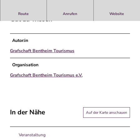
ü
h
Route
Anrufen
Website
l
Gut zu wissen
e
n
b
Autor:in
e
r
Grafschaft Bentheim Tourismus
g
G
Organisation
i
Grafschaft Bentheim Tourismus e.V.
l
d
e
h
a
u
In der Nähe
Auf der Karte anschauen
s
Veranstaltung