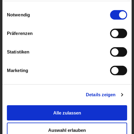
gesammelt haben.
E
Notwendig
i
n
w
Präferenzen
i
l
l
Statistiken
i
g
Marketing
u
n
g
Details zeigen
s
a
u
Alle zulassen
s
w
Auswahl erlauben
a