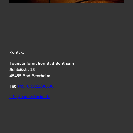
Kontakt
Touristinformation Bad Bentheim
Schloßstr. 18
48455 Bad Bentheim
Tel:
+49 (0)5922/98330
info@badbentheim.de
I
Y
f
n
o
a