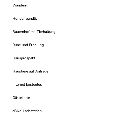
-
-
l
Wandern
A
A
l
h
h
e
o
o
Hundefreundlich
e
r
r
n
n
Bauernhof mit Tierhaltung
s
s
u
u
i
i
Ruhe und Erholung
t
t
e
e
Hausprospekt
B
K
a
ü
Haustiere auf Anfrage
d
c
h
e
Internet kostenlos
n
z
Gästekarte
e
i
l
eBike-Ladestation
e