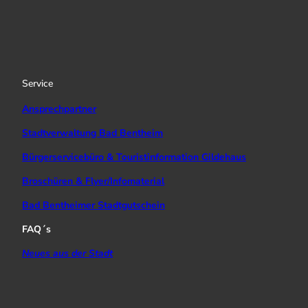
s
u
c
t
T
e
a
u
b
g
b
o
r
e
o
a
k
Service
m
Ansprechpartner
Stadtverwaltung Bad Bentheim
Bürgerservicebüro & Touristinformation Gildehaus
Broschüren & Flyer/Infomaterial
Bad Bentheimer Stadtgutschein
FAQ´s
Neues aus der Stadt