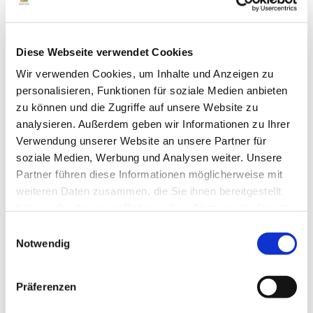
WLAN
Grillmöglichkeit
Diese Webseite verwendet Cookies
Wir verwenden Cookies, um Inhalte und Anzeigen zu
Bügelmöglichkeit
personalisieren, Funktionen für soziale Medien anbieten
zu können und die Zugriffe auf unsere Website zu
Ausstattung Zimmer/Ferienwohnung/Ferienhaus
analysieren. Außerdem geben wir Informationen zu Ihrer
Verwendung unserer Website an unsere Partner für
Mikrowelle
soziale Medien, Werbung und Analysen weiter. Unsere
Partner führen diese Informationen möglicherweise mit
Backofen
weiteren Daten zusammen, die Sie ihnen bereitgestellt
haben oder die sie im Rahmen Ihrer Nutzung der Dienste
Küche
gesammelt haben.
E
Notwendig
i
Geschirrspüler
n
w
Präferenzen
Schreibtisch
i
l