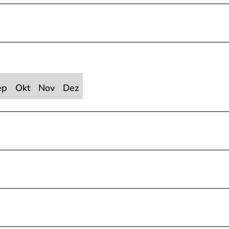
ep
Okt
Nov
Dez