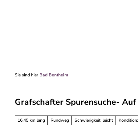
Z
u
m
Erleben & entdecken
Deine Reise
I
n
h
a
l
t
Sie sind hier
Bad Bentheim
Grafschafter Spurensuche- Auf
16,45 km lang
Rundweg
Schwierigkeit: leicht
Kondition: