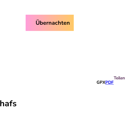
ice
Übernachten
Suche
Teilen
GPX
PDF
hafs