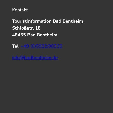
Kontakt
Touristinformation Bad Bentheim
Schloßstr. 18
48455 Bad Bentheim
Tel:
+49 (0)5922/98330
info@badbentheim.de
I
Y
f
n
o
a
s
u
c
t
T
e
a
u
b