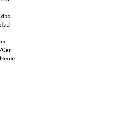
 das
pfad
mer
970er
 Heute