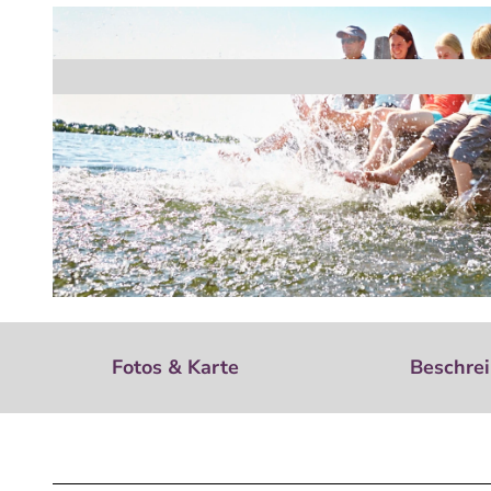
© Grafschaft Bentheim Tourismus |
CC-BY-ND
Fotos & Karte
Beschre