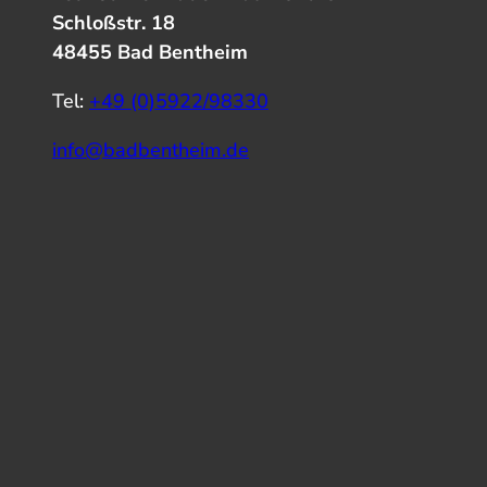
Schloßstr. 18
48455 Bad Bentheim
Tel:
+49 (0)5922/98330
info@badbentheim.de
I
Y
f
n
o
a
s
u
c
t
T
e
a
u
b
g
b
o
r
e
o
a
k