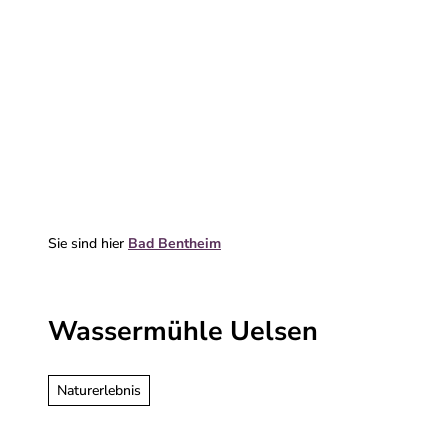
Z
u
m
Erleben & entdecken
Deine Reise
I
n
h
a
l
t
Sie sind hier
Bad Bentheim
Wassermühle Uelsen
Naturerlebnis