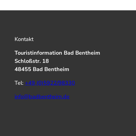
Kontakt
Touristinformation Bad Bentheim
Schloßstr. 18
48455 Bad Bentheim
Tel:
+49 (0)5922/98330
info@badbentheim.de
I
Y
f