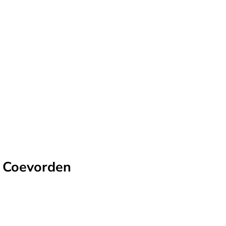
Veranstaltungen
Bäder & Gesundheit
Serv
n Coevorden