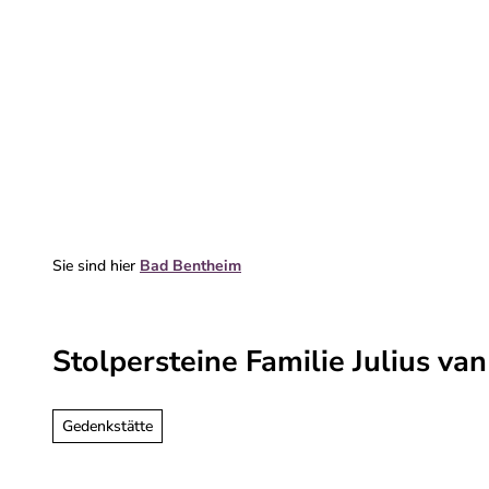
Z
u
m
Erleben & entdecken
Deine Reise
I
n
h
a
l
t
Sie sind hier
Bad Bentheim
Stolpersteine Familie Julius va
Gedenkstätte