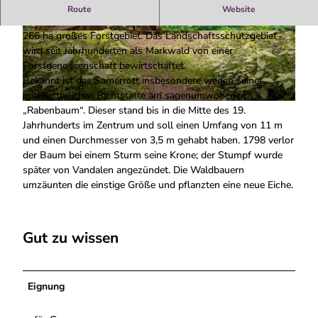
Sagenumwobener Baum als Richtstätte
Route
Website
Das Samerrott ist ein 1109 erstmals urkundlich erwähntes,
266 ha großes Forstgebiet. Das Landschaftsschutzgebiet
© Norbert Gaßner www.fotos-byopi.de |
© Heinz Bavinck |
CC-BY-SA
CC-BY-SA
wird seit Jahrhunderten als Markwald von einer
Forstgenossenschaft bewirtschaftet.
Bekannt ist das Samerrott insbesondere wegen seiner
mittelalterlichen Richtstätte am sagenumwobenen
© Norbert Gaßner www.fotos-byopi.de |
CC-BY-SA
„Rabenbaum“. Dieser stand bis in die Mitte des 19.
Jahrhunderts im Zentrum und soll einen Umfang von 11 m
und einen Durchmesser von 3,5 m gehabt haben. 1798 verlor
der Baum bei einem Sturm seine Krone; der Stumpf wurde
später von Vandalen angezündet. Die Waldbauern
umzäunten die einstige Größe und pflanzten eine neue Eiche.
Gut zu wissen
Eignung