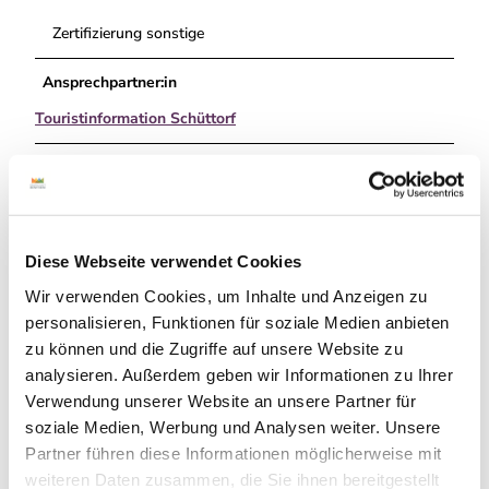
Zertifizierung sonstige
Ansprechpartner:in
Touristinformation Schüttorf
Autor:in
Grafschaft Bentheim Tourismus
Organisation
Diese Webseite verwendet Cookies
Grafschaft Bentheim Tourismus e.V.
Wir verwenden Cookies, um Inhalte und Anzeigen zu
personalisieren, Funktionen für soziale Medien anbieten
Lizenz (Stammdaten)
zu können und die Zugriffe auf unsere Website zu
Grafschaft Bentheim Tourismus
analysieren. Außerdem geben wir Informationen zu Ihrer
Verwendung unserer Website an unsere Partner für
soziale Medien, Werbung und Analysen weiter. Unsere
Partner führen diese Informationen möglicherweise mit
weiteren Daten zusammen, die Sie ihnen bereitgestellt