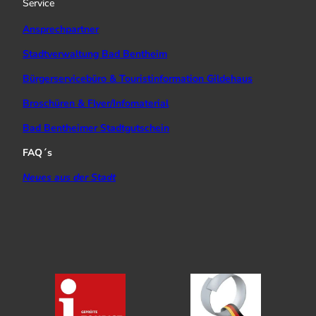
Service
m
Ansprechpartner
Stadtverwaltung Bad Bentheim
Bürgerservicebüro & Touristinformation Gildehaus
Broschüren & Flyer/Infomaterial
Bad Bentheimer Stadtgutschein
FAQ´s
Neues aus der Stadt