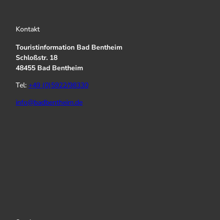
Kontakt
Touristinformation Bad Bentheim
Schloßstr. 18
48455 Bad Bentheim
Tel:
+49 (0)5922/98330
info@badbentheim.de
I
Y
f
n
o
a
s
u
c
t
T
e
a
u
b
g
b
o
r
e
o
a
k