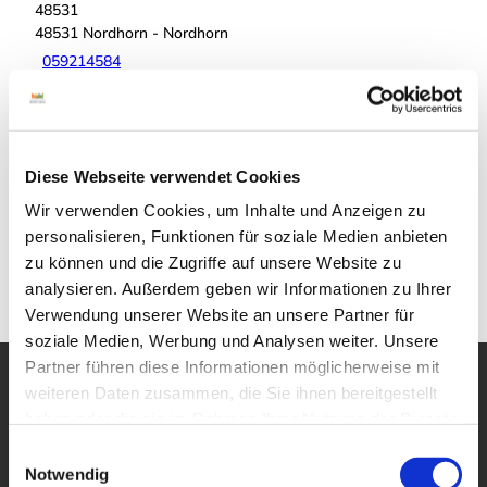
48531
48531
Nordhorn
- Nordhorn
059214584
059214584
wluedicke@pronota.de
Website
Diese Webseite verwendet Cookies
Wir verwenden Cookies, um Inhalte und Anzeigen zu
Anreise mit dem Auto
personalisieren, Funktionen für soziale Medien anbieten
Anreise mit öffentlichen Verkehrsmitteln
zu können und die Zugriffe auf unsere Website zu
analysieren. Außerdem geben wir Informationen zu Ihrer
Verwendung unserer Website an unsere Partner für
soziale Medien, Werbung und Analysen weiter. Unsere
Partner führen diese Informationen möglicherweise mit
weiteren Daten zusammen, die Sie ihnen bereitgestellt
haben oder die sie im Rahmen Ihrer Nutzung der Dienste
gesammelt haben.
E
Notwendig
i