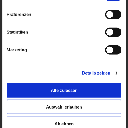
n
w
Präferenzen
i
l
l
Statistiken
i
g
Marketing
u
n
g
Details zeigen
s
a
u
Alle zulassen
s
w
Kontakt
Auswahl erlauben
a
Touristinformation Bad Bentheim
h
Schloßstr. 18
l
48455 Bad Bentheim
Ablehnen