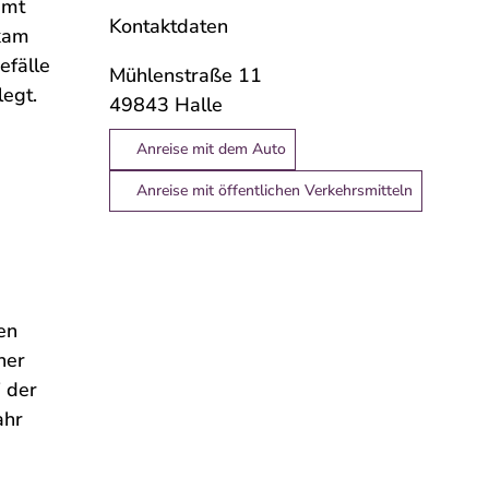
amt
Kontaktdaten
 kam
efälle
Mühlenstraße 11
egt.
49843
Halle
Anreise mit dem Auto
Anreise mit öffentlichen Verkehrsmitteln
en
ner
i der
ahr