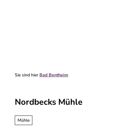
Z
u
m
Erleben & entdecken
Deine Reise
I
n
h
a
l
t
Sie sind hier
Bad Bentheim
Nordbecks Mühle
Mühle