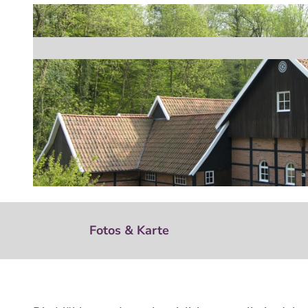
© Uelsen Touristik |
CC-BY-NC-SA
Fotos & Karte