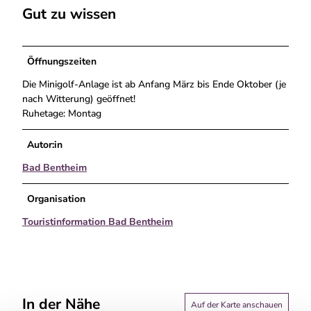
s
s
Gut zu wissen
c
s
s
h
p
p
l
a
a
o
Öffnungszeiten
r
r
s
k
k
Die Minigolf-Anlage ist ab Anfang März bis Ende Oktober (je
s
nach Witterung) geöffnet!
p
Ruhetage: Montag
a
r
Autor:in
k
Bad Bentheim
Organisation
Touristinformation Bad Bentheim
In der Nähe
Auf der Karte anschauen