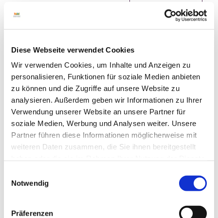
Veranstaltung
Diese Webseite verwendet Cookies
Sehenswertes
Wir verwenden Cookies, um Inhalte und Anzeigen zu
personalisieren, Funktionen für soziale Medien anbieten
Touren
zu können und die Zugriffe auf unsere Website zu
analysieren. Außerdem geben wir Informationen zu Ihrer
Verwendung unserer Website an unsere Partner für
soziale Medien, Werbung und Analysen weiter. Unsere
Kontaktdaten
Partner führen diese Informationen möglicherweise mit
Grafschafter Inklusionsgesellschaft (GIG)
weiteren Daten zusammen, die Sie ihnen bereitgestellt
Funkenstiege
haben oder die sie im Rahmen Ihrer Nutzung der Dienste
48455
gesammelt haben.
E
48455
Bad Bentheim
- Bad Bentheim
Notwendig
i
05921-8192260
n
05921-8192260
w
Präferenzen