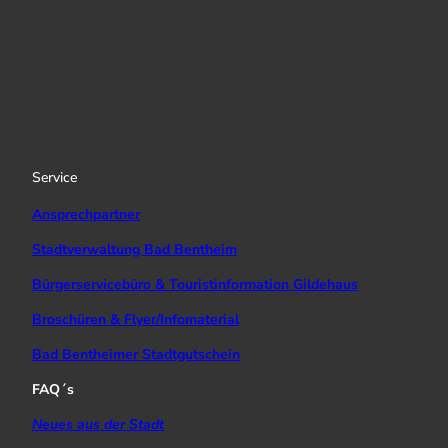
I
Y
f
n
o
a
s
u
c
t
T
e
a
u
b
g
b
o
r
e
o
a
k
Service
m
Ansprechpartner
Stadtverwaltung Bad Bentheim
Bürgerservicebüro & Touristinformation Gildehaus
Broschüren & Flyer/Infomaterial
Bad Bentheimer Stadtgutschein
FAQ´s
Neues aus der Stadt