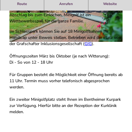
Minigolf im Schlosspark
Route
Anrufen
Website
Ob Groß, ob Klein, hier kann jeder sein Glück versuchen. Vom
Abschlag bis zum Einlochen, Minigolf ist ein
M
M
Wettbewerbsspaß für die ganze Familie.
i
i
n
n
Im Schlosspark können Sie auf 18 Minigolfbahnen Ihr
i
i
Handicap unter Beweis stellen. Betrieben wird der Platz von
g
g
der Grafschafter Inklusionsgesellschaft (
GIG
).
M
o
o
i
l
l
Öffnungszeiten März bis Oktober (je nach Witterung):
n
f
f
Di - So von 12 - 18 Uhr
i
a
a
g
n
n
Für Gruppen besteht die Möglichkeit einer Öffnung bereits ab
o
l
l
11 Uhr. Termin muss vorher telefonisch abgesprochen
l
a
a
werden.
f
g
g
a
e
e
Ein zweiter Minigolfplatz steht Ihnen im Bentheimer Kurpark
n
S
S
zur Verfügung. Hierfür bitte an der Rezeption der Kurklinik
l
c
c
melden.
a
h
h
g
l
l
e
o
o
S