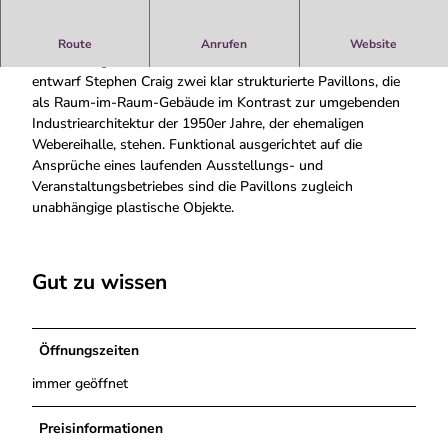
r
a
Stephen Craig, \'Ohne Titel\', 1996-99 Für die neuen
Route
Anrufen
Website
i
Ausstellungsräume der Städtischen Galerie Nordhorn
g
entwarf Stephen Craig zwei klar strukturierte Pavillons, die
0
als Raum-im-Raum-Gebäude im Kontrast zur umgebenden
1
Industriearchitektur der 1950er Jahre, der ehemaligen
_
Webereihalle, stehen. Funktional ausgerichtet auf die
g
Ansprüche eines laufenden Ausstellungs- und
Veranstaltungsbetriebes sind die Pavillons zugleich
unabhängige plastische Objekte.
Gut zu wissen
Öffnungszeiten
immer geöffnet
Preisinformationen