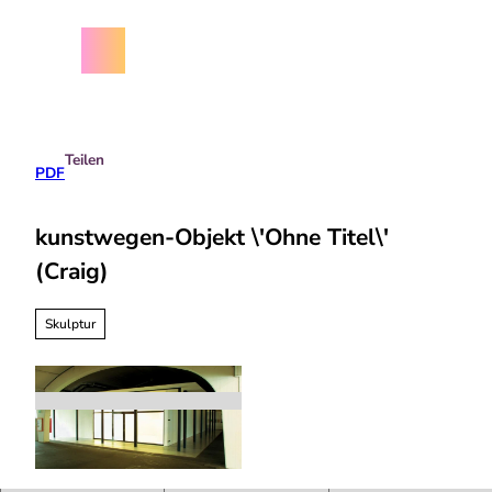
Z
chäftsbedingungen
u
m
Menü
Suche
I
n
h
a
Teilen
l
PDF
t
kunstwegen-Objekt \'Ohne Titel\'
(Craig)
Skulptur
c