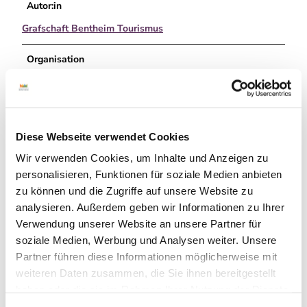
Autor:in
Grafschaft Bentheim Tourismus
Organisation
Grafschaft Bentheim Tourismus e.V.
Lizenz (Stammdaten)
Grafschaft Bentheim Tourismus
Diese Webseite verwendet Cookies
Wir verwenden Cookies, um Inhalte und Anzeigen zu
personalisieren, Funktionen für soziale Medien anbieten
zu können und die Zugriffe auf unsere Website zu
analysieren. Außerdem geben wir Informationen zu Ihrer
Verwendung unserer Website an unsere Partner für
soziale Medien, Werbung und Analysen weiter. Unsere
In der Nähe
Auf der Karte anschauen
Partner führen diese Informationen möglicherweise mit
weiteren Daten zusammen, die Sie ihnen bereitgestellt
haben oder die sie im Rahmen Ihrer Nutzung der Dienste
Sehenswertes
gesammelt haben.