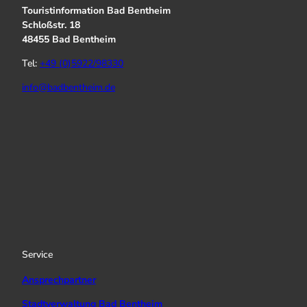
Touristinformation Bad Bentheim
Schloßstr. 18
48455 Bad Bentheim
Tel:
+49 (0)5922/98330
info@badbentheim.de
I
Y
f
n
o
a
s
u
c
t
T
e
a
u
b
g
b
o
r
e
o
a
k
Service
m
Ansprechpartner
Stadtverwaltung Bad Bentheim