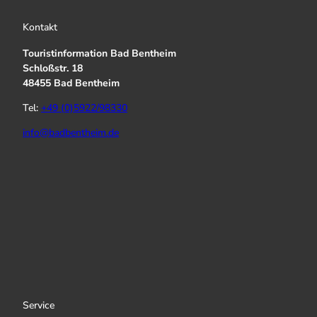
Kontakt
Touristinformation Bad Bentheim
Schloßstr. 18
48455 Bad Bentheim
Tel:
+49 (0)5922/98330
info@badbentheim.de
I
Y
f
n
o
a
s
u
c
t
T
e
a
u
b
g
b
o
r
e
o
a
k
Service
m