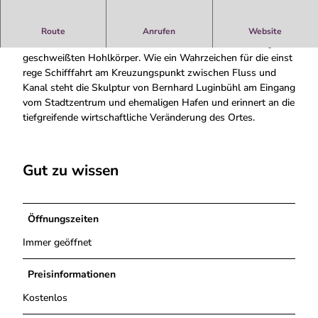
Nordhornstengel, Bernhard Luginbühl, 1993 Alte Metallteile
Route
Anrufen
Website
aus dem Schiffsbau bilden den Sockel für einen mächtigen
geschweißten Hohlkörper. Wie ein Wahrzeichen für die einst
rege Schifffahrt am Kreuzungspunkt zwischen Fluss und
Kanal steht die Skulptur von Bernhard Luginbühl am Eingang
vom Stadtzentrum und ehemaligen Hafen und erinnert an die
tiefgreifende wirtschaftliche Veränderung des Ortes.
Gut zu wissen
Öffnungszeiten
Immer geöffnet
Preisinformationen
Kostenlos