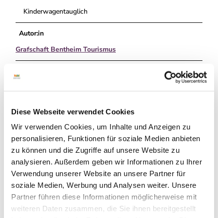
Kinderwagentauglich
Autor:in
Grafschaft Bentheim Tourismus
Organisation
Grafschaft Bentheim Tourismus e.V.
Lizenz (Stammdaten)
Diese Webseite verwendet Cookies
Grafschaft Bentheim Tourismus
Wir verwenden Cookies, um Inhalte und Anzeigen zu
personalisieren, Funktionen für soziale Medien anbieten
zu können und die Zugriffe auf unsere Website zu
analysieren. Außerdem geben wir Informationen zu Ihrer
Verwendung unserer Website an unsere Partner für
soziale Medien, Werbung und Analysen weiter. Unsere
Partner führen diese Informationen möglicherweise mit
In der Nähe
Auf der Karte anschauen
weiteren Daten zusammen, die Sie ihnen bereitgestellt