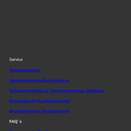
I
Y
f
n
o
a
s
u
c
t
T
e
a
u
b
g
b
o
r
e
o
a
k
Service
m
Ansprechpartner
Stadtverwaltung Bad Bentheim
Bürgerservicebüro & Touristinformation Gildehaus
Broschüren & Flyer/Infomaterial
Bad Bentheimer Stadtgutschein
FAQ´s