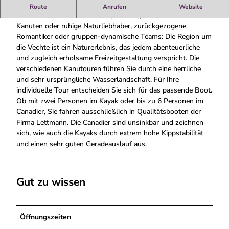
Die Region um die Vechte ist ein Naturerlebnis.
Route
Anrufen
Website
Gestandene oder kleine Flusspiraten, sportliche trainierte
Kanuten oder ruhige Naturliebhaber, zurückgezogene
Romantiker oder gruppen-dynamische Teams: Die Region um
die Vechte ist ein Naturerlebnis, das jedem abenteuerliche
und zugleich erholsame Freizeitgestaltung verspricht. Die
verschiedenen Kanutouren führen Sie durch eine herrliche
und sehr ursprüngliche Wasserlandschaft. Für Ihre
individuelle Tour entscheiden Sie sich für das passende Boot.
Ob mit zwei Personen im Kayak oder bis zu 6 Personen im
Canadier, Sie fahren ausschließlich in Qualitätsbooten der
Firma Lettmann. Die Canadier sind unsinkbar und zeichnen
sich, wie auch die Kayaks durch extrem hohe Kippstabilität
und einen sehr guten Geradeauslauf aus.
Gut zu wissen
Öffnungszeiten