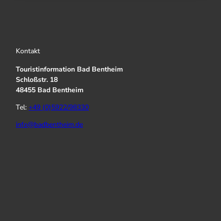
Kontakt
Touristinformation Bad Bentheim
Schloßstr. 18
48455 Bad Bentheim
Tel:
+49 (0)5922/98330
info@badbentheim.de
I
Y
f
n
o
a
s
u
c
t
T
e
a
u
b
g
b
o