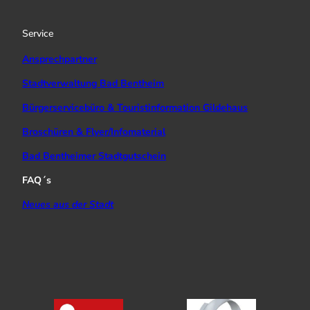
r
e
o
a
k
Service
m
Ansprechpartner
Stadtverwaltung Bad Bentheim
Bürgerservicebüro & Touristinformation Gildehaus
Broschüren & Flyer/Infomaterial
Bad Bentheimer Stadtgutschein
FAQ´s
Neues aus der Stadt