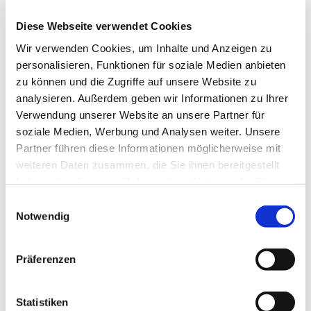
Grafschaft Bentheim Tourismus e.V.
Diese Webseite verwendet Cookies
Wir verwenden Cookies, um Inhalte und Anzeigen zu
Lizenz (Stammdaten)
personalisieren, Funktionen für soziale Medien anbieten
Grafschaft Bentheim Tourismus
zu können und die Zugriffe auf unsere Website zu
analysieren. Außerdem geben wir Informationen zu Ihrer
Verwendung unserer Website an unsere Partner für
soziale Medien, Werbung und Analysen weiter. Unsere
Kontaktdaten
Partner führen diese Informationen möglicherweise mit
weiteren Daten zusammen, die Sie ihnen bereitgestellt
Zinzendorfplatz 1
49824
Ringe
haben oder die sie im Rahmen Ihrer Nutzung der Dienste
gesammelt haben.
+49 5944 9959801
E
Notwendig
i
gemeindebuero@neugnadenfeld.de
n
Website
w
Präferenzen
i
Anreise mit dem Auto
l
Anreise mit öffentlichen Verkehrsmitteln
l
Statistiken