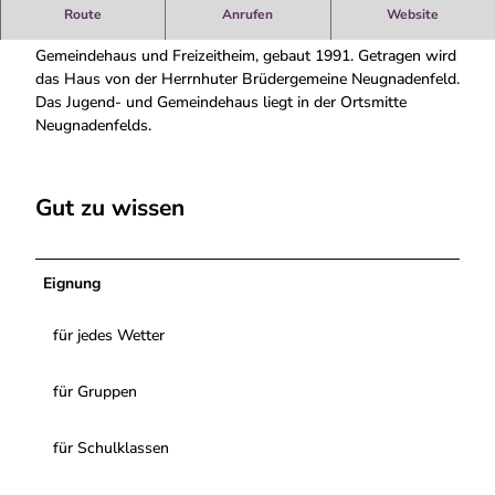
m
Gemeinde- und Freizeithaus
Route
Anrufen
Website
e
Das Johann-Amos-Comenius-Haus ist eine Kombination von
n
Gemeindehaus und Freizeitheim, gebaut 1991. Getragen wird
i
das Haus von der Herrnhuter Brüdergemeine Neugnadenfeld.
u
Das Jugend- und Gemeindehaus liegt in der Ortsmitte
s
Neugnadenfelds.
-
H
a
Gut zu wissen
u
s
_
_
Eignung
1
_
für jedes Wetter
.
j
für Gruppen
p
g
für Schulklassen