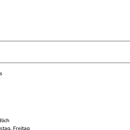
s
lich
stag, Freitag