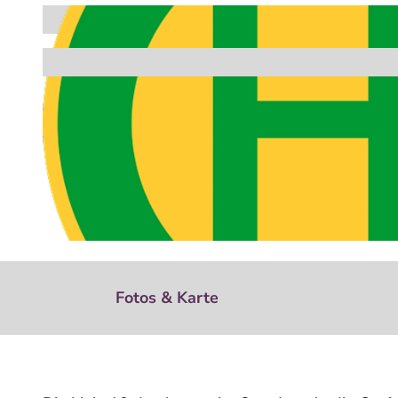
B
u
Fotos & Karte
s
h
a
l
t