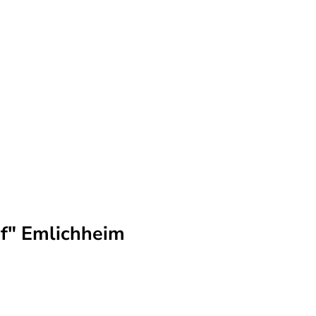
Veranstaltungen
Bäder & Gesundheit
Serv
of" Emlichheim