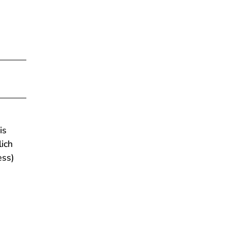
is
ich
ess)