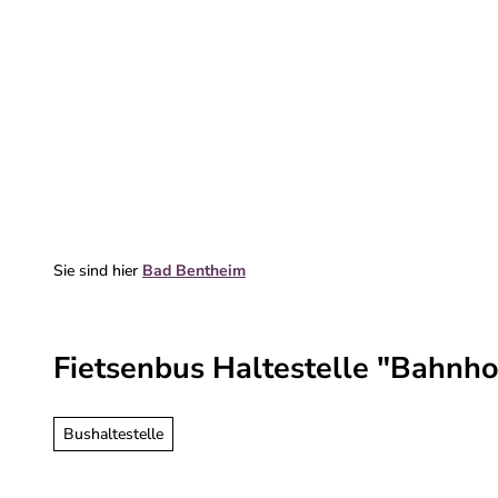
Z
u
m
Erleben & entdecken
Deine Reise
I
n
h
a
l
t
Sie sind hier
Bad Bentheim
Fietsenbus Haltestelle "Bahnh
Bushaltestelle