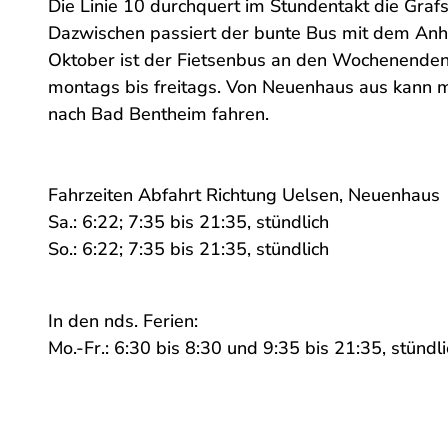
Die Linie 10 durchquert im Stundentakt die Gra
e
Dazwischen passiert der bunte Bus mit dem Anh
s
Oktober ist der Fietsenbus an den Wochenenden 
t
montags bis freitags. Von Neuenhaus aus kann 
e
nach Bad Bentheim fahren.
l
l
e
Fahrzeiten Abfahrt Richtung Uelsen, Neuenhau
.
Sa.: 6:22; 7:35 bis 21:35, stündlich
p
So.: 6:22; 7:35 bis 21:35, stündlich
n
g
In den nds. Ferien:
Mo.-Fr.: 6:30 bis 8:30 und 9:35 bis 21:35, stündli