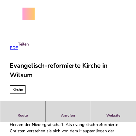
Z
chäftsbedingungen
u
m
Menü
Suche
I
n
h
a
Teilen
l
PDF
t
Evangelisch-reformierte Kirche in
Wilsum
Kirche
Route
Anrufen
Website
Die etwa 1.200 Glieder umfassende Landgemeinde liegt im
Herzen der Niedergrafschaft. Als evangelisch-reformierte
Christen verstehen sie sich von dem Hauptanliegen der