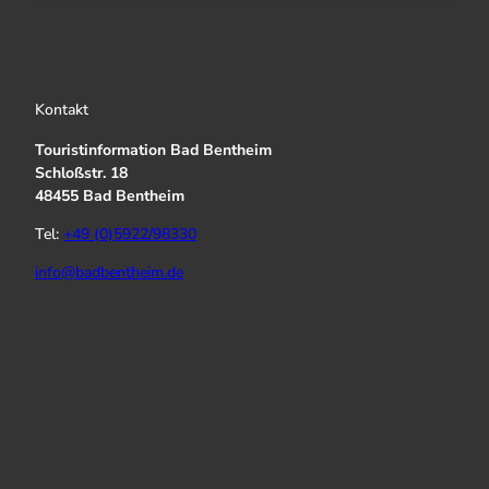
Kontakt
Touristinformation Bad Bentheim
Schloßstr. 18
48455 Bad Bentheim
Tel:
+49 (0)5922/98330
info@badbentheim.de
I
Y
f
n
o
a
s
u
c
t
T
e
a
u
b
g
b
o