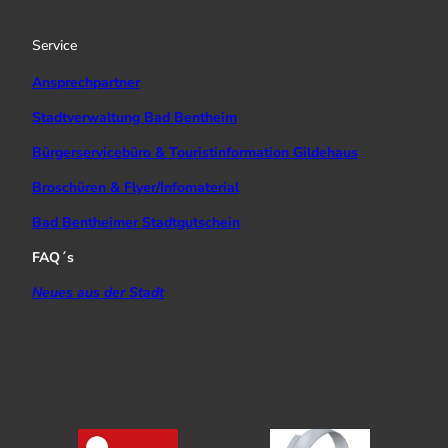
r
e
o
a
k
Service
m
Ansprechpartner
Stadtverwaltung Bad Bentheim
Bürgerservicebüro & Touristinformation Gildehaus
Broschüren & Flyer/Infomaterial
Bad Bentheimer Stadtgutschein
FAQ´s
Neues aus der Stadt