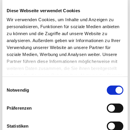
Diese Webseite verwendet Cookies
Sehenswertes
Wir verwenden Cookies, um Inhalte und Anzeigen zu
personalisieren, Funktionen für soziale Medien anbieten
zu können und die Zugriffe auf unsere Website zu
Kontaktdaten
analysieren. Außerdem geben wir Informationen zu Ihrer
Evangelisch-reformierte Kirche
Verwendung unserer Website an unsere Partner für
In der Stadt 8
soziale Medien, Werbung und Analysen weiter. Unsere
49849
Partner führen diese Informationen möglicherweise mit
49849
Wilsum
- Wilsum
weiteren Daten zusammen, die Sie ihnen bereitgestellt
+49 5945 210
haben oder die sie im Rahmen Ihrer Nutzung der Dienste
gesammelt haben.
0491/9198-0
E
Notwendig
i
info@reformiert.de
n
Website
w
Präferenzen
i
Anreise mit dem Auto
l
Anreise mit öffentlichen Verkehrsmitteln
l
Statistiken