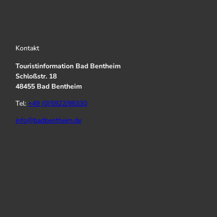
Kontakt
Touristinformation Bad Bentheim
Schloßstr. 18
48455 Bad Bentheim
Tel:
+49 (0)5922/98330
info@badbentheim.de
I
Y
f
n
o
a
s
u
c
t
T
e
a
u
b
g
b
o