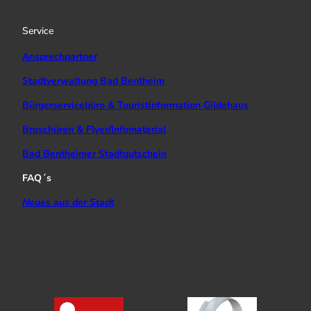
r
e
o
a
k
Service
m
Ansprechpartner
Stadtverwaltung Bad Bentheim
Bürgerservicebüro & Touristinformation Gildehaus
Broschüren & Flyer/Infomaterial
Bad Bentheimer Stadtgutschein
FAQ´s
Neues aus der Stadt