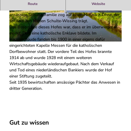
Gottesdienste im Schultenhof
Route
Website
Die bis ins 15. Jh. in Samern auf dem Oberhof Wissing
ansässige Schultenfamilie zog auf einen Hof nach Ohne, der
© Jürgen Heuermann |
CC-BY-SA
© Heinz Bavinck |
CC-BY-SA
seitdem den Namen Schulte-Wissing trägt.
Das Besondere dieses Hofes war, dass er im überwiegend
ev.-ref. Dorf eine katholische Enklave bildete. Im
Hauptgebäude fanden bis 1900 in einer eigens dafür
© Jürgen Heuermann |
CC-BY-SA
eingerichteten Kapelle Messen für die katholischen
Dorfbewohner statt. Der vordere Teil des Hofes brannte
1914 ab und wurde 1928 mit einem weiteren
Wirtschaftsgebäude wiederaufgebaut. Nach dem Verkauf
und Tod eines niederländischen Bankiers wurde der Hof
einer Stiftung zugeteilt.
Seit 1935 bewirtschaften ansässige Pächter das Anwesen in
dritter Generation.
Gut zu wissen