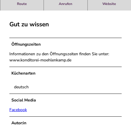
Bäckerei und Stehcafé in Neuenhaus
Route
Anrufen
Website
Gut zu wissen
Öffnungszeiten
Informationen zu den Öffnungszeiten finden Sie unter:
www.konditorei-moehlenkamp.de
Küchenarten
deutsch
Social Media
Facebook
Autor:in