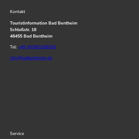
Kontakt
Touristinformation Bad Bentheim
Schloßstr. 18
48455 Bad Bentheim
Tel:
+49 (0)5922/98330
info@badbentheim.de
I
Y
f
n
o
a
s
u
c
t
T
e
a
u
b
g
b
o
r
e
o
a
k
Service
m