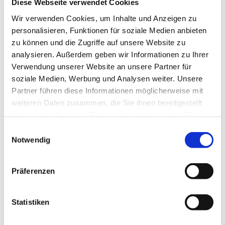
Diese Webseite verwendet Cookies
Touren
Wir verwenden Cookies, um Inhalte und Anzeigen zu
personalisieren, Funktionen für soziale Medien anbieten
zu können und die Zugriffe auf unsere Website zu
Pächter/Betreiber
analysieren. Außerdem geben wir Informationen zu Ihrer
Gerd Möhlenkamp
Verwendung unserer Website an unsere Partner für
Veldhausener Straße 22
soziale Medien, Werbung und Analysen weiter. Unsere
49828
Neuenhaus
Partner führen diese Informationen möglicherweise mit
+49 5941 315
weiteren Daten zusammen, die Sie ihnen bereitgestellt
haben oder die sie im Rahmen Ihrer Nutzung der Dienste
info@konditorei-moehlenkamp.de
gesammelt haben.
E
Website
Notwendig
i
Facebook
n
Anreise mit dem Auto
w
Präferenzen
i
Anreise mit öffentlichen Verkehrsmitteln
l
l
Statistiken
i