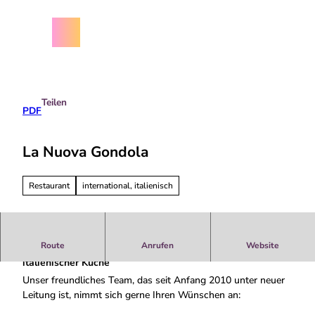
Z
chäftsbedingungen
u
m
Menü
Suche
I
n
h
a
Teilen
l
PDF
t
La Nuova Gondola
Restaurant
international, italienisch
Route
Anrufen
Website
Es erwartet Sie ein stilvolles Ambiente mit hochwertiger
italienischer Küche
Unser freundliches Team, das seit Anfang 2010 unter neuer
Leitung ist, nimmt sich gerne Ihren Wünschen an: