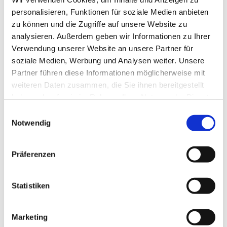
personalisieren, Funktionen für soziale Medien anbieten
Organisation
zu können und die Zugriffe auf unsere Website zu
Grafschaft Bentheim Tourismus e.V.
analysieren. Außerdem geben wir Informationen zu Ihrer
Verwendung unserer Website an unsere Partner für
Lizenz (Stammdaten)
soziale Medien, Werbung und Analysen weiter. Unsere
Grafschaft Bentheim Tourismus
Partner führen diese Informationen möglicherweise mit
weiteren Daten zusammen, die Sie ihnen bereitgestellt
haben oder die sie im Rahmen Ihrer Nutzung der Dienste
gesammelt haben.
E
Notwendig
i
n
w
In der Nähe
Präferenzen
Auf der Karte anschauen
i
l
l
Statistiken
Sehenswertes
i
g
Marketing
Touren
u