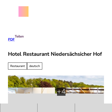
Z
chäftsbedingungen
u
m
Menü
Suche
I
n
h
a
Teilen
l
PDF
t
Hotel Restaurant Niedersächsicher Hof
Restaurant
deutsch