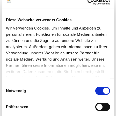
Veranstaltung
Diese Webseite verwendet Cookies
Sehenswertes
Wir verwenden Cookies, um Inhalte und Anzeigen zu
personalisieren, Funktionen für soziale Medien anbieten
Touren
zu können und die Zugriffe auf unsere Website zu
analysieren. Außerdem geben wir Informationen zu Ihrer
Verwendung unserer Website an unsere Partner für
soziale Medien, Werbung und Analysen weiter. Unsere
Pächter/Betreiber
Partner führen diese Informationen möglicherweise mit
Hotel Niedersächsischer Hof
weiteren Daten zusammen, die Sie ihnen bereitgestellt
Familie Schulze-Berndt
haben oder die sie im Rahmen Ihrer Nutzung der Dienste
Milkmannstr. 11
gesammelt haben.
E
48455
Bad Bentheim
Notwendig
i
0049 5924 78660
n
info@hotel-nhof.de
w
Präferenzen
i
Website