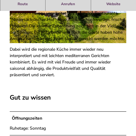
Hotel & Restaurant Niedersächsischer Hof
Route
Anrufen
Website
Auf hohem Niveau verarbeitet das Team des Restaurants
© Maik Arink
© Maik Arink
"Niedersächsischer Hof" ausschließlich hochwertige, frische
Produkte. Die kreative Zubereitung zeigt sich in der Vielfalt
der Speisen. Die Mitarbeiter und auch die Gäste haben hohe
Ansprüche, denen das Team täglich gerecht werden möchte.
H
Dabei wird die regionale Küche immer wieder neu
o
interpretiert und mit leichten mediterranen Gerichten
t
kombiniert. Es wird mit viel Freude und immer wieder
e
saisonal abhängig, die Produktvielfalt und Qualität
l
präsentiert und serviert.
N
i
e
Gut zu wissen
d
e
r
s
Öffnungszeiten
ä
Ruhetage: Sonntag
c
h