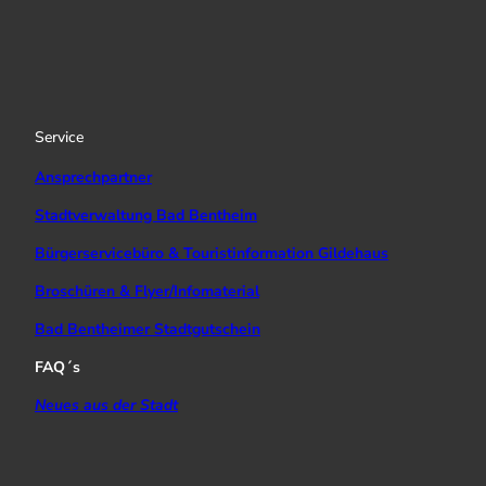
s
u
c
t
T
e
a
u
b
g
b
o
r
e
o
a
k
Service
m
Ansprechpartner
Stadtverwaltung Bad Bentheim
Bürgerservicebüro & Touristinformation Gildehaus
Broschüren & Flyer/Infomaterial
Bad Bentheimer Stadtgutschein
FAQ´s
Neues aus der Stadt