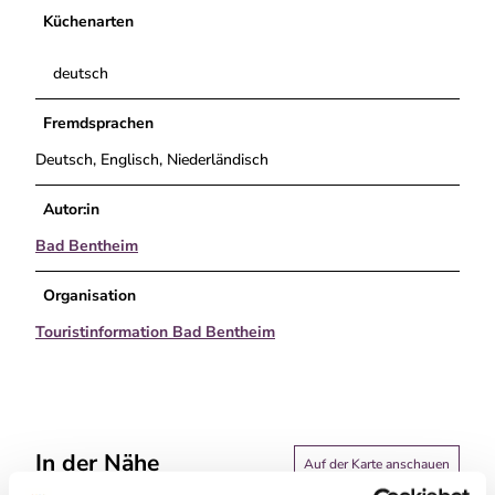
Küchenarten
s
i
s
deutsch
c
h
Fremdsprachen
e
Deutsch, Englisch, Niederländisch
r
H
o
Autor:in
f
Bad Bentheim
Organisation
Touristinformation Bad Bentheim
In der Nähe
Auf der Karte anschauen