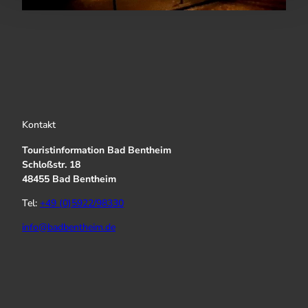
Kontakt
Touristinformation Bad Bentheim
Schloßstr. 18
48455 Bad Bentheim
Tel:
+49 (0)5922/98330
info@badbentheim.de
I
Y
f
n
o
a