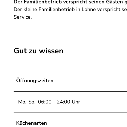
Der Familienbetrieb verspricht seinen Gästen 
W
Der kleine Familienbetrieb in Lohne verspricht 
i
Service.
e
t
m
a
Gut zu wissen
r
s
c
h
Öffnungszeiten
e
n
.
Mo.-So.: 06:00 - 24:00 Uhr
j
p
g
Küchenarten