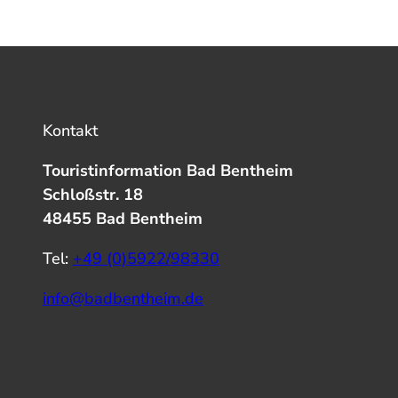
Kontakt
Touristinformation Bad Bentheim
Schloßstr. 18
48455 Bad Bentheim
Tel:
+49 (0)5922/98330
info@badbentheim.de
I
Y
f