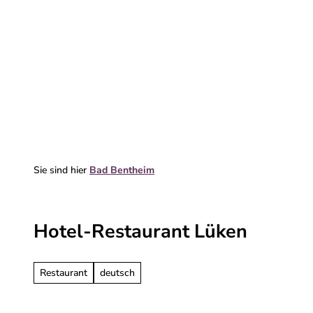
Z
u
m
Erleben & entdecken
Deine Reise
I
n
h
a
l
t
Sie sind hier
Bad Bentheim
Hotel-Restaurant Lüken
Restaurant
deutsch