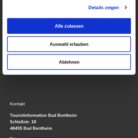
g
Details zeigen
s
a
u
Alle zulassen
s
w
Auswahl erlauben
a
h
l
Ablehnen
Kontakt
Touristinformation Bad Bentheim
Schloßstr. 18
48455 Bad Bentheim