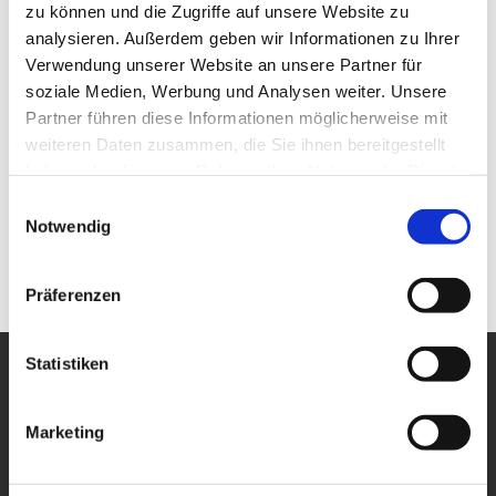
49828
Neuenhaus
zu können und die Zugriffe auf unsere Website zu
+49 5941 7 28 99 16
analysieren. Außerdem geben wir Informationen zu Ihrer
Verwendung unserer Website an unsere Partner für
eisgenussneuenhaus@gmx.de
soziale Medien, Werbung und Analysen weiter. Unsere
Website
Partner führen diese Informationen möglicherweise mit
Facebook
weiteren Daten zusammen, die Sie ihnen bereitgestellt
Instagram
haben oder die sie im Rahmen Ihrer Nutzung der Dienste
gesammelt haben.
Anreise mit dem Auto
E
Notwendig
i
Anreise mit öffentlichen Verkehrsmitteln
n
w
Präferenzen
i
l
l
Statistiken
i
g
Marketing
u
n