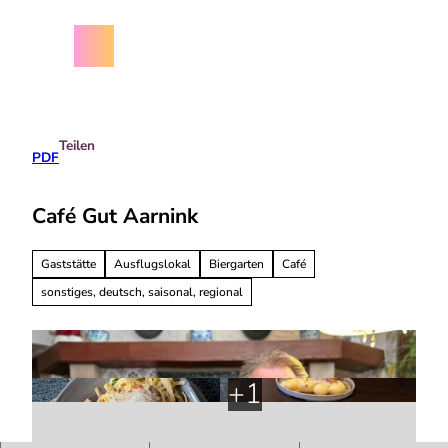
Z
chäftsbedingungen
u
m
Menü
Suche
I
n
h
a
Teilen
l
PDF
t
Café Gut Aarnink
Gaststätte
Ausflugslokal
Biergarten
Café
sonstiges, deutsch, saisonal, regional