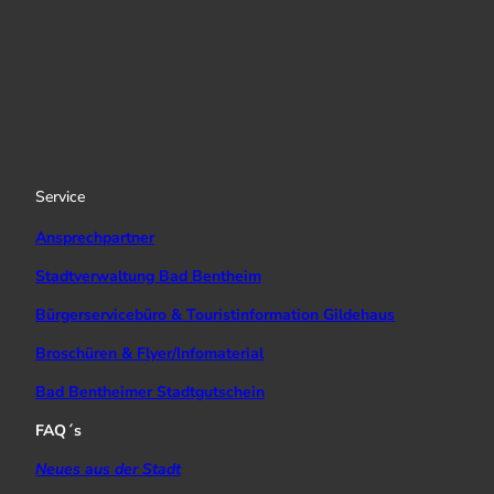
I
Y
f
n
o
a
s
u
c
t
T
e
a
u
b
g
b
o
r
e
o
a
k
Service
m
Ansprechpartner
Stadtverwaltung Bad Bentheim
Bürgerservicebüro & Touristinformation Gildehaus
Broschüren & Flyer/Infomaterial
Bad Bentheimer Stadtgutschein
FAQ´s
Neues aus der Stadt