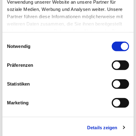
Verwendung unserer Website an unsere Partner für
Waldnähe
soziale Medien, Werbung und Analysen weiter. Unsere
Partner führen diese Informationen möglicherweise mit
Küchenangebote
weiteren Daten zusammen, die Sie ihnen bereitgestellt
haben oder die sie im Rahmen Ihrer Nutzung der Dienste
Kaffee und Kuchen
gesammelt haben.
E
Notwendig
Autor:in
i
n
Bad Bentheim
w
Präferenzen
i
Organisation
l
Touristinformation Bad Bentheim
l
Statistiken
i
Pächter/Betreiber
g
Marketing
Café Gut Aarnink
u
Klosterstr. 18
n
48455
Bad Bentheim
g
004959246723
Details zeigen
s
a