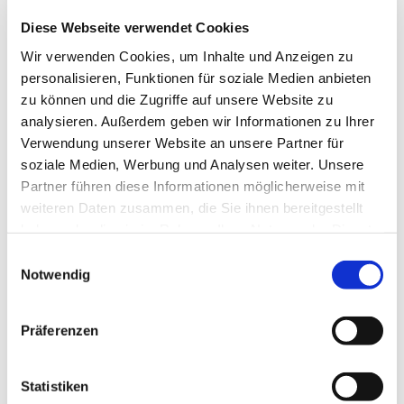
Sehenswertes
Diese Webseite verwendet Cookies
Touren
Wir verwenden Cookies, um Inhalte und Anzeigen zu
personalisieren, Funktionen für soziale Medien anbieten
zu können und die Zugriffe auf unsere Website zu
analysieren. Außerdem geben wir Informationen zu Ihrer
Pächter/Betreiber
Verwendung unserer Website an unsere Partner für
soziale Medien, Werbung und Analysen weiter. Unsere
Dr.-Picardt-Straße 41
49828
Neuenhaus
- Veldhausen
Partner führen diese Informationen möglicherweise mit
weiteren Daten zusammen, die Sie ihnen bereitgestellt
+49 5941 3 02
haben oder die sie im Rahmen Ihrer Nutzung der Dienste
info@baeckerei-arends.de
gesammelt haben.
E
Website
Notwendig
i
Facebook
n
Instagram
w
Präferenzen
Anreise mit dem Auto
i
l
Anreise mit öffentlichen Verkehrsmitteln
l
Statistiken