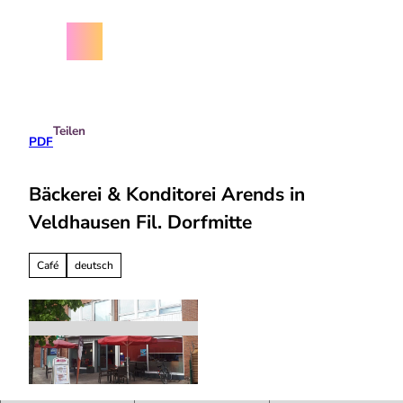
Z
chäftsbedingungen
u
m
Menü
Suche
I
n
h
a
Teilen
l
PDF
t
Bäckerei & Konditorei Arends in
Veldhausen Fil. Dorfmitte
Café
deutsch
© Samtgemeinde Neuenhaus |
CC-BY-NC-SA