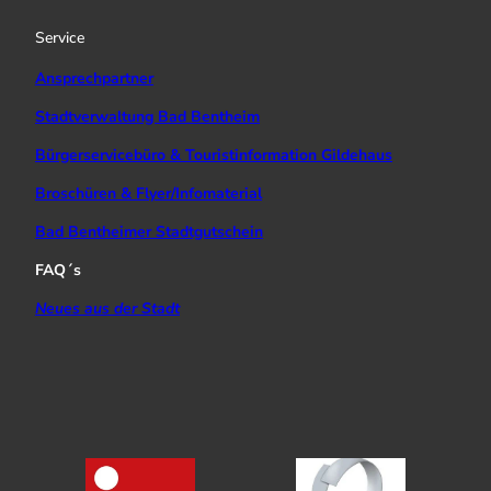
r
e
o
a
k
Service
m
Ansprechpartner
Stadtverwaltung Bad Bentheim
Bürgerservicebüro & Touristinformation Gildehaus
Broschüren & Flyer/Infomaterial
Bad Bentheimer Stadtgutschein
FAQ´s
Neues aus der Stadt