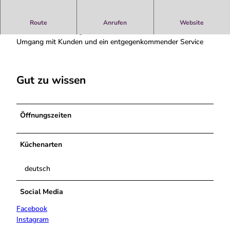
Bäckerei Arends
Route
Anrufen
Website
Es erwartet Sie ein große Vielfalt an Backwaren, ein toller
Umgang mit Kunden und ein entgegenkommender Service
Gut zu wissen
Öffnungszeiten
Küchenarten
deutsch
Social Media
Facebook
Instagram