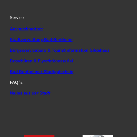
g
b
o
r
e
o
a
k
Service
m
Ansprechpartner
Stadtverwaltung Bad Bentheim
Bürgerservicebüro & Touristinformation Gildehaus
Broschüren & Flyer/Infomaterial
Bad Bentheimer Stadtgutschein
FAQ´s
Neues aus der Stadt