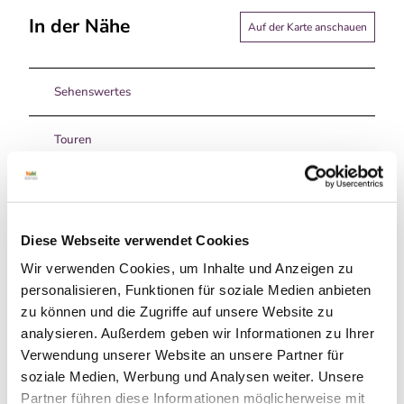
In der Nähe
Auf der Karte anschauen
Sehenswertes
Touren
Pächter/Betreiber
Diese Webseite verwendet Cookies
Neuenhauser Str. 11
Wir verwenden Cookies, um Inhalte und Anzeigen zu
49843
Uelsen
personalisieren, Funktionen für soziale Medien anbieten
+49 5942 340
zu können und die Zugriffe auf unsere Website zu
Website
analysieren. Außerdem geben wir Informationen zu Ihrer
Verwendung unserer Website an unsere Partner für
Anreise mit dem Auto
soziale Medien, Werbung und Analysen weiter. Unsere
Anreise mit öffentlichen Verkehrsmitteln
Partner führen diese Informationen möglicherweise mit