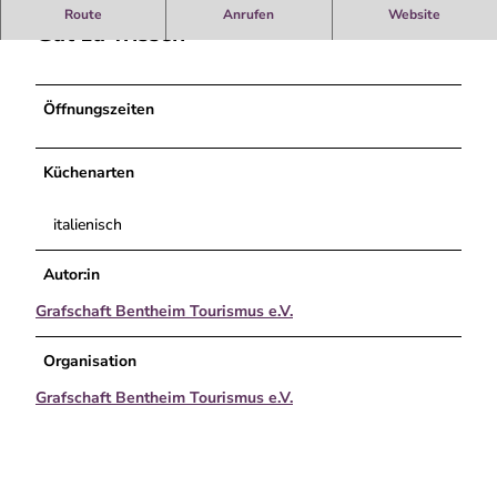
p
Route
Anrufen
Website
e
Gut zu wissen
n
d
o
Öffnungszeiten
s
Küchenarten
italienisch
Autor:in
Grafschaft Bentheim Tourismus e.V.
Organisation
Grafschaft Bentheim Tourismus e.V.