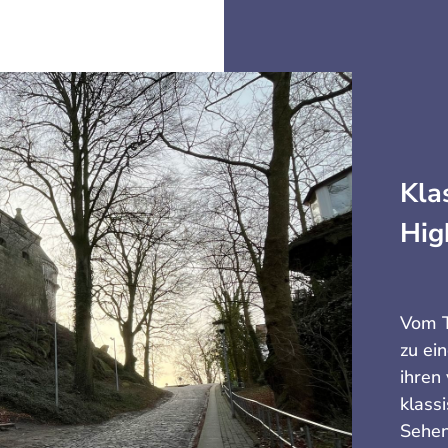
Kla
Hig
Vom T
zu ei
ihren
klass
Sehen