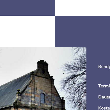
Rundg
Termi
Daue
Koste