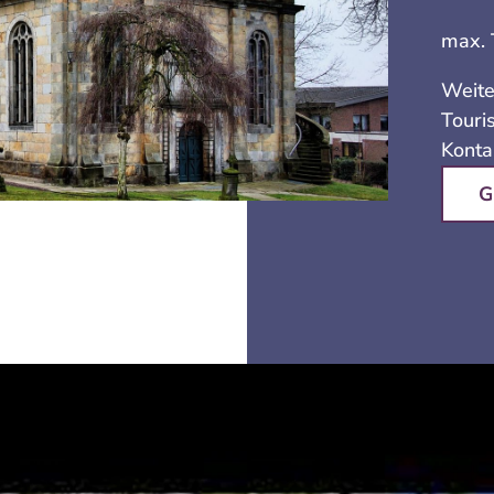
max. 
Weite
Touri
Konta
G