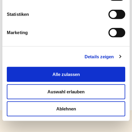
i
l
l
Statistiken
i
g
Marketing
u
n
g
Details zeigen
s
a
u
Alle zulassen
s
w
Auswahl erlauben
a
h
l
Ablehnen