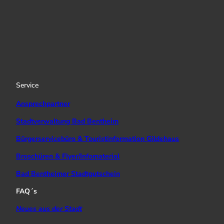
I
Y
f
n
o
a
s
u
c
t
T
e
a
u
b
g
b
o
r
e
o
a
k
Service
m
Ansprechpartner
Stadtverwaltung Bad Bentheim
Bürgerservicebüro & Touristinformation Gildehaus
Broschüren & Flyer/Infomaterial
Bad Bentheimer Stadtgutschein
FAQ´s
Neues aus der Stadt